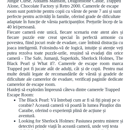
Jungle Curse, Addams Mansion, Dragonstone Castle, Trapped
Alone, Chocolate Factory și Retro 2000. Camerele de escape
room sunt potrivite pentru copii cu vârste de peste 7 ani și sunt
perfecte pentru activități în familie, oferind grade de dificultate
adaptate în funcție de vârsta participanților. Prețurile încep de la
40 lei/persoană.
Fiecare cameră este unică, fiecare scenariu este atent ales și
fiecare puzzle este creat special în perfectă armonie cu
povestea, fiind jocuri reale de evadare, care îmbină distracția cu
joaca inteligentă. Folosindu-vă de logică, intuiție și atenție veți
putea rezolva toate puzzle-urile, reușind să evadați din orice
cameră - The Safe, Jumanji, Superkids, Sherlock Holmes, The
Black Pearl și What if?. Camerele de escape room marca
Trapped pot fi jucate atât de adulți, cât și de copii. Pentru mai
multe detalii legate de recomandările de vârstă și gradele de
dificultate ale camerelor de evadare, verificați paginile dedicate
camerelor de escape room.
Haideți să explorăm împreună câteva dintre camerele Trapped
Escape Room:
The Black Pearl: Vă întrebați cum ar fi să fiți pirați pe o
corabie? Această cameră vă poartă în lumea Piraților din
Caraibe, oferind o experiență plină de acțiune și
aventură.
Looking for Sherlock Holmes: Pasiunea pentru mistere și
detectivi prinde viață în această cameră, unde veți testa