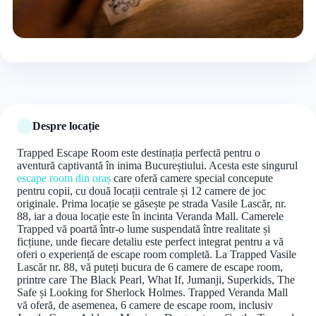
+6 foto
Despre locație
Trapped Escape Room este destinația perfectă pentru o
aventură captivantă în inima Bucureștiului. Acesta este singurul
escape room din oraș
care oferă camere special concepute
pentru copii, cu două locații centrale și 12 camere de joc
originale. Prima locație se găsește pe strada Vasile Lascăr, nr.
88, iar a doua locație este în incinta Veranda Mall. Camerele
Trapped vă poartă într-o lume suspendată între realitate și
ficțiune, unde fiecare detaliu este perfect integrat pentru a vă
oferi o experiență de escape room completă. La Trapped Vasile
Lascăr nr. 88, vă puteți bucura de 6 camere de escape room,
printre care The Black Pearl, What If, Jumanji, Superkids, The
Safe și Looking for Sherlock Holmes. Trapped Veranda Mall
vă oferă, de asemenea, 6 camere de escape room, inclusiv