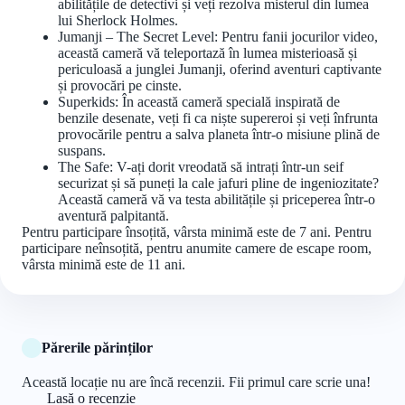
abilitățile de detectivi și veți rezolva misterul din lumea
lui Sherlock Holmes.
Jumanji – The Secret Level: Pentru fanii jocurilor video,
această cameră vă teleportază în lumea misterioasă și
periculoasă a junglei Jumanji, oferind aventuri captivante
și provocări pe cinste.
Superkids: În această cameră specială inspirată de
benzile desenate, veți fi ca niște supereroi și veți înfrunta
provocările pentru a salva planeta într-o misiune plină de
suspans.
The Safe: V-ați dorit vreodată să intrați într-un seif
securizat și să puneți la cale jafuri pline de ingeniozitate?
Această cameră vă va testa abilitățile și priceperea într-o
aventură palpitantă.
Pentru participare însoțită, vârsta minimă este de 7 ani. Pentru
participare neînsoțită, pentru anumite camere de escape room,
vârsta minimă este de 11 ani.
Părerile părinților
Această locație nu are încă recenzii. Fii primul care scrie una!
Lasă o recenzie