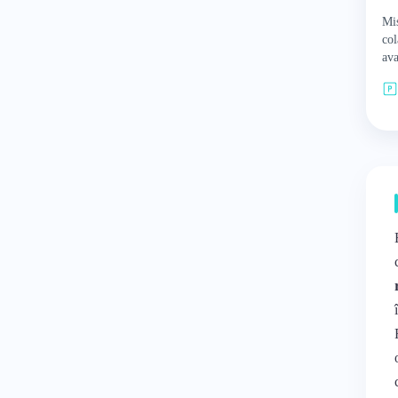
Mis
col
ava
LO
fam