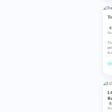
T
E
Buc
Tra
per
în 
sin
ofe
pe
L
R
E
Buc