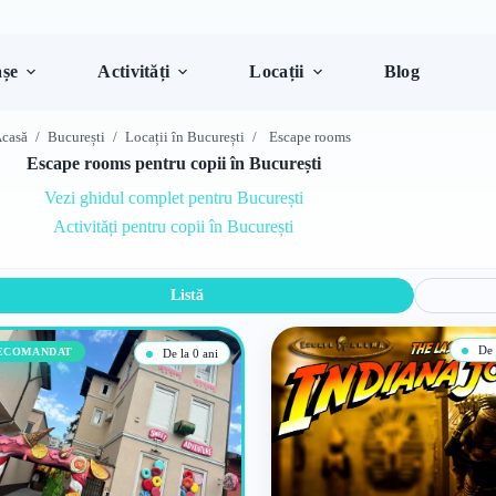
șe
Activități
Locații
Blog
casă
/
București
/
Locații în București
/
Escape rooms
Escape rooms pentru copii în București
Vezi ghidul complet pentru București
Activități pentru copii în București
Listă
De l
ECOMANDAT
De la 0 ani