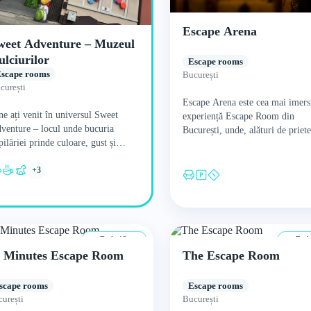
Escape Arena
weet Adventure – Muzeul
ulciurilor
Escape rooms
scape rooms
București
curești
Escape Arena este cea mai imers
ne ați venit în universul Sweet
experiență Escape Room din
venture – locul unde bucuria
București, unde, alături de priete
pilăriei prinde culoare, gust și
sau de familie aveți ocazia să de
veste! Nu este doar un loc de joacă
studenții lui Indiana Jones…
+3
u un…
De la 12 ani
De la
 Minutes Escape Room
The Escape Room
scape rooms
Escape rooms
urești
București