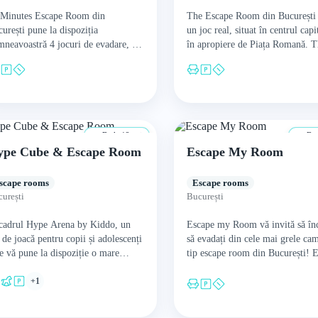
 Minutes Escape Room din
The Escape Room din București 
urești pune la dispoziția
un joc real, situat în centrul capi
neavoastră 4 jocuri de evadare, 4
în apropiere de Piața Romană. 
ere bazate pe cele mai îndrăgite
Escape Room vă pune la dispozi
me și seriale din toată…
patru…
De la 12 ani
De l
ype Cube & Escape Room
Escape My Room
scape rooms
Escape rooms
urești
București
 cadrul Hype Arena by Kiddo, un
Escape my Room vă invită să înc
 de joacă pentru copii și adolescenți
să evadați din cele mai grele ca
e vă pune la dispoziție o mare
tip escape room din București! 
ietate de activități și facilități…
my Room vă pune la…
+1