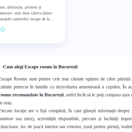
ter, distracție, prieteni și
aborare: sunt doar câteva dintre
ntajele camerelor escape de la
CKEDup. O locație grozavă pentru
ilii cu copii care vor să petreacă…
Cum alegi Escape rooms în București
Escape Rooms sunt printre cele mai căutate opțiuni de către părinții
calitate petrecut în familie cu dezvoltarea armonioasă a copiilor. În 
rooms recomandate în București
, astfel încât să le poți compara ușor 
în oraș.
Fiecare locație are o fișă completă, în care găsești informații despre 
outdoor sau mixt), activitățile disponibile, precum și facilități impo
cărucioare, loc de joacă interior sau exterior, zonă pentru părinți, toalet