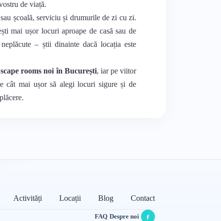
 vostru de viață.
sau școală, serviciu și drumurile de zi cu zi.
ești mai ușor locuri aproape de casă sau de
e neplăcute – știi dinainte dacă locația este
scape rooms noi în București
, iar pe viitor
ie cât mai ușor să alegi locuri sigure și de
 plăcere.
Activități
Locații
Blog
Contact
FAQ
·
Despre noi
·