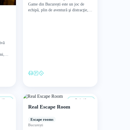
Game din București este un joc de
echipă, plin de aventură şi distracţie,
perfect pentru o seară alături de
prieteni…
ivă
ni,
veniți
 12 ani
De la 12 ani
Real Escape Room
Escape rooms
București