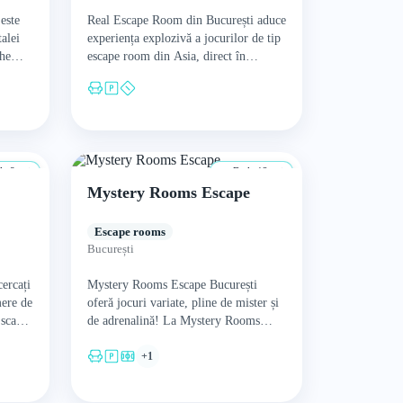
este
Real Escape Room din București aduce
talei
experiența explozivă a jocurilor de tip
The
escape room din Asia, direct în
ție
România și oferă 4 experiențe unice, 4
camere…
a 8 ani
De la 12 ani
Mystery Rooms Escape
Escape rooms
București
ercați
Mystery Rooms Escape București
mere de
oferă jocuri variate, pline de mister și
Escape
de adrenalină! La Mystery Rooms
Escape București sunteți captivi în
+1
casă, sau în grădină, și…