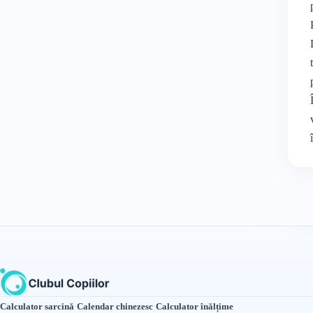
Calculator sarcină
·
Calendar chinezesc
·
Calculator înălțime