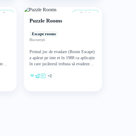
–15 ani
De la 8 ani
Puzzle Rooms
Escape rooms
București
Primul joc de evadare (Room Escape)
a apărut pe inte et în 1988 ca aplicație
te
în care jucătorul trebuia să evadeze
acul
dintr-o cameră folosind diverse
+2
intre…
obiecte.…