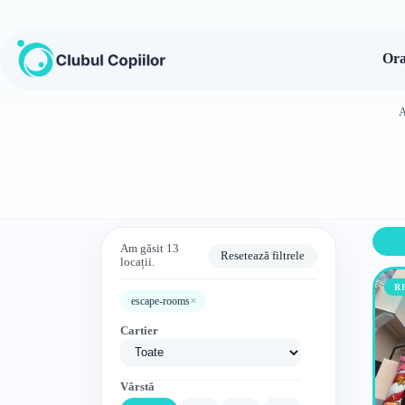
Sari
la
conținut
Ora
A
Am găsit 13
Resetează filtrele
locații.
R
×
escape-rooms
Cartier
Vârstă