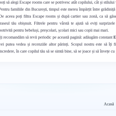
poți să alegi Escape rooms care se potrivesc atât copilului, cât și stilului
Pentru familiile din București, timpul este mereu împărțit între grădiniță 
De aceea poți filtra Escape rooms și după cartier sau zonă, ca să găs
traseul tău obișnuit. Filtrele pentru vârstă te ajută să eviți surprizel
potrivită pentru bebeluși, preșcolari, școlari mici sau copii mai mari.
Îți recomandăm să revii periodic pe această pagină: adăugăm constant
E
vei putea vedea și recenziile altor părinți. Scopul nostru este să îți f
încredere, în care copilul tău să se simtă bine, să se joace și să învețe cu
Acasă