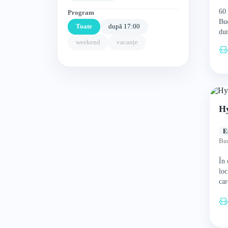
60
Program
Buc
Toate
după 17:00
dum
cam
weekend
vacanțe
fil
H
E
Buc
În
loc
car
var