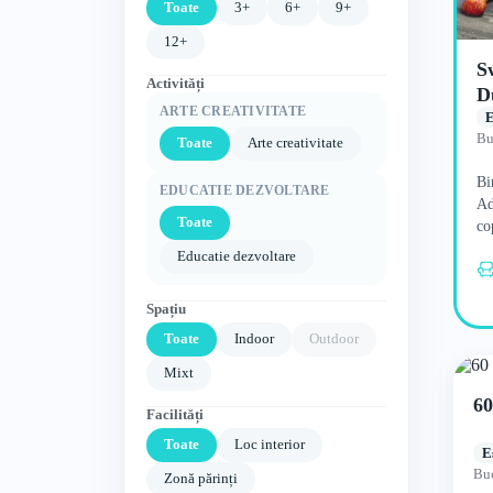
Toate
3+
6+
9+
12+
S
Activități
D
ARTE CREATIVITATE
E
Bu
Toate
Arte creativitate
Bi
EDUCATIE DEZVOLTARE
Ad
Toate
co
po
Educatie dezvoltare
sa
Spațiu
Toate
Indoor
Outdoor
Mixt
60
Facilități
Toate
Loc interior
E
Buc
Zonă părinți