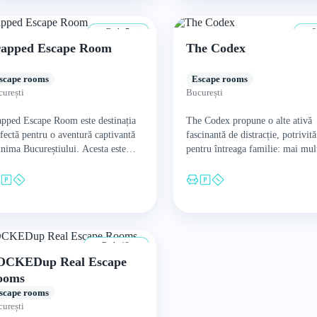
De la 7 ani
8
rapped Escape Room
The Codex
scape rooms
Escape rooms
urești
București
pped Escape Room este destinația
The Codex propune o alte ativă
fectă pentru o aventură captivantă
fascinantă de distracție, potrivită
inima Bucureștiului. Acesta este
pentru întreaga familie: mai mul
gurul escape room din oraș care
camere de tip escape-room pe pl
ră camere special concepute
micilor și marilor detectivi. Pr
ntru…
De la 12 ani
OCKEDup Real Escape
ooms
scape rooms
urești