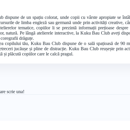
b dispune de un spațiu colorat, unde copii cu vârste apropiate se înt
 cursurile de limba engleză sau germană unde prin activități creative, cân
elierelor tematice, copiilor li se prezintă informații prețioase despre 
 lor, natură. Pe lângă atelierele interactive, la Kuku Bau Club aveți dispo
 coregrafii drăguțe.
area copilului tău, Kuku Bau Club dispune de o sală spațioasă de 90 m
etreceri jucăușe și pline de distracție. Kuku Bau Club reușește prin act
ă și plăcută copiilor care le calcă pragul.
are scrie una!