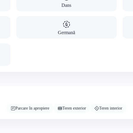
Dans
Germană
Parcare în apropiere
Teren exterior
Teren interior