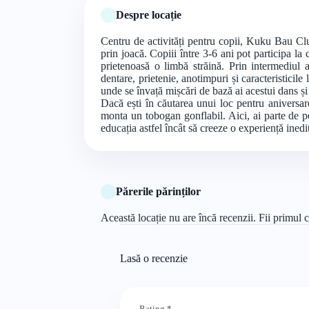
Despre locație
Centru de activități pentru copii, Kuku Bau Clu
prin joacă. Copiii între 3-6 ani pot participa la
prietenoasă o limbă străină. Prin intermediul at
dentare, prietenie, anotimpuri și caracteristicile
unde se învață mișcări de bază ai acestui dans și
Dacă ești în căutarea unui loc pentru anivers
monta un tobogan gonflabil. Aici, ai parte de p
educația astfel încât să creeze o experiență inedit
Părerile părinților
Această locație nu are încă recenzii. Fii primul c
Lasă o recenzie
Rating
*