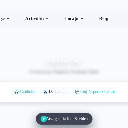
șe
Activități
Locații
Blog
Kuku Bau Club
Cu focus pe: Engleză, Germană, Balet
Grădinițe
De la 3 ani
Cluj-Napoca • Centru
Vezi galeria foto & video