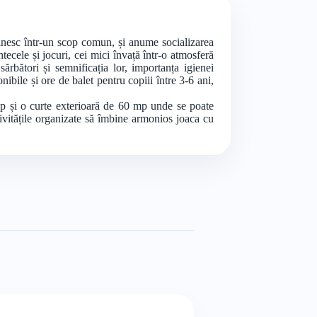
âlnesc într-un scop comun, și anume socializarea
tecele și jocuri, cei mici învață într-o atmosferă
sărbători și semnificația lor, importanța igienei
nibile și ore de balet pentru copiii între 3-6 ani,
p și o curte exterioară de 60 mp unde se poate
ivitățile organizate să îmbine armonios joaca cu