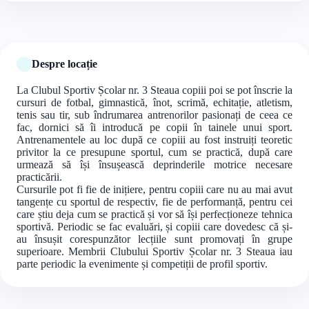
Despre locație
La Clubul Sportiv Școlar nr. 3 Steaua copiii poi se pot înscrie la
cursuri de fotbal, gimnastică, înot, scrimă, echitație, atletism,
tenis sau tir, sub îndrumarea antrenorilor pasionați de ceea ce
fac, dornici să îi introducă pe copii în tainele unui sport.
Antrenamentele au loc după ce copiii au fost instruiți teoretic
privitor la ce presupune sportul, cum se practică, după care
urmează să își însușească deprinderile motrice necesare
practicării.
Cursurile pot fi fie de inițiere, pentru copiii care nu au mai avut
tangențe cu sportul de respectiv, fie de performanță, pentru cei
care știu deja cum se practică și vor să își perfecționeze tehnica
sportivă. Periodic se fac evaluări, și copiii care dovedesc că și-
au însușit corespunzător lecțiile sunt promovați în grupe
superioare. Membrii Clubului Sportiv Școlar nr. 3 Steaua iau
parte periodic la evenimente și competiții de profil sportiv.