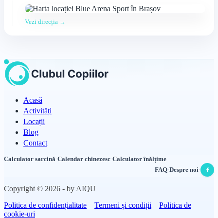
Vezi direcția →
Acasă
Activități
Locații
Blog
Contact
Calculator sarcină
·
Calendar chinezesc
·
Calculator înălțime
FAQ
·
Despre noi
·
Copyright © 2026 - by AIQU
Politica de confidențialitate
Termeni și condiții
Politica de
cookie-uri