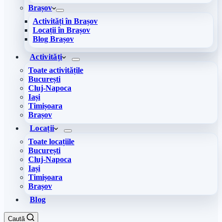
Brașov
Activități în Brașov
Locații în Brașov
Blog Brașov
Activități
Toate activitățile
București
Cluj-Napoca
Iași
Timișoara
Brașov
Locații
Toate locațiile
București
Cluj-Napoca
Iași
Timișoara
Brașov
Blog
Caută