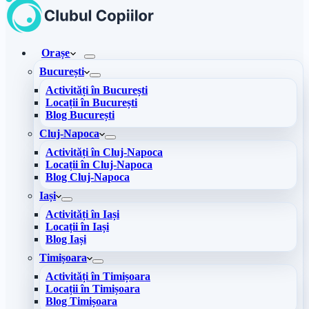
Orașe
București
Activități în București
Locații în București
Blog București
Cluj-Napoca
Activități în Cluj-Napoca
Locații în Cluj-Napoca
Blog Cluj-Napoca
Iași
Activități în Iași
Locații în Iași
Blog Iași
Timișoara
Activități în Timișoara
Locații în Timișoara
Blog Timișoara