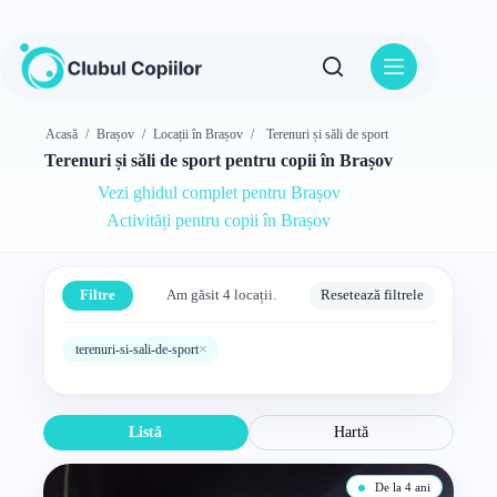
Sari
la
conținut
Acasă
/
Brașov
/
Locații în Brașov
/
Terenuri și săli de sport
Terenuri și săli de sport pentru copii în Brașov
Vezi ghidul complet pentru Brașov
Activități pentru copii în Brașov
Filtre
Am găsit 4 locații.
Resetează filtrele
×
terenuri-si-sali-de-sport
Listă
Hartă
De la 4 ani