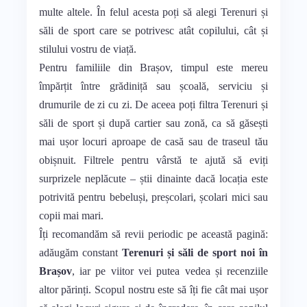
multe altele. În felul acesta poți să alegi Terenuri și
săli de sport care se potrivesc atât copilului, cât și
stilului vostru de viață.
Pentru familiile din Brașov, timpul este mereu
împărțit între grădiniță sau școală, serviciu și
drumurile de zi cu zi. De aceea poți filtra Terenuri și
săli de sport și după cartier sau zonă, ca să găsești
mai ușor locuri aproape de casă sau de traseul tău
obișnuit. Filtrele pentru vârstă te ajută să eviți
surprizele neplăcute – știi dinainte dacă locația este
potrivită pentru bebeluși, preșcolari, școlari mici sau
copii mai mari.
Îți recomandăm să revii periodic pe această pagină:
adăugăm constant
Terenuri și săli de sport noi în
Brașov
, iar pe viitor vei putea vedea și recenziile
altor părinți. Scopul nostru este să îți fie cât mai ușor