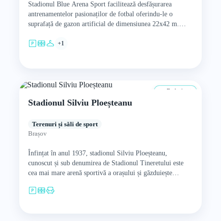
Stadionul Blue Arena Sport facilitează desfășurarea
antrenamentelor pasionaților de fotbal oferindu-le o
suprafață de gazon artificial de dimensiunea 22x42 m.
Terenul beneficiază de iluminare, vestiare și…
+1
De la 4 ani
Stadionul Silviu Ploeșteanu
Terenuri și săli de sport
Brașov
Înfințat în anul 1937, stadionul Silviu Ploeșteanu,
cunoscut și sub denumirea de Stadionul Tineretului este
cea mai mare arenă sportivă a orașului și găzduiește
meciurile echipelor…