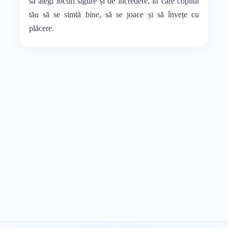
să alegi locuri sigure și de încredere, în care copilul
tău să se simtă bine, să se joace și să învețe cu
plăcere.