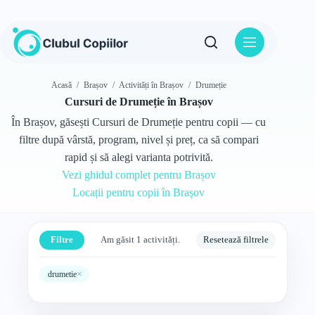
Sari
la
conținut
Acasă
/
Brașov
/
Activități în Brașov
/
Drumeție
Cursuri de Drumeție în Brașov
În Brașov, găsești Cursuri de Drumeție pentru copii — cu
filtre după vârstă, program, nivel și preț, ca să compari
rapid și să alegi varianta potrivită.
Vezi ghidul complet pentru Brașov
Locații pentru copii în Brașov
Filtre
Am găsit 1 activități.
Resetează filtrele
×
drumetie