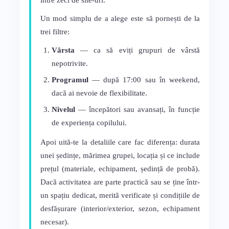
între zeci de site-uri.
Un mod simplu de a alege este să pornești de la
trei filtre:
Vârsta
— ca să eviți grupuri de vârstă
nepotrivite.
Programul
— după 17:00 sau în weekend,
dacă ai nevoie de flexibilitate.
Nivelul
— începători sau avansați, în funcție
de experiența copilului.
Apoi uită-te la detaliile care fac diferența: durata
unei ședințe, mărimea grupei, locația și ce include
prețul (materiale, echipament, ședință de probă).
Dacă activitatea are parte practică sau se ține într-
un spațiu dedicat, merită verificate și condițiile de
desfășurare (interior/exterior, sezon, echipament
necesar).