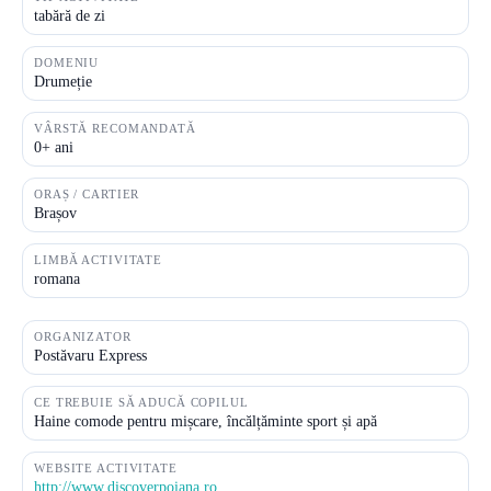
tabără de zi
DOMENIU
Drumeție
VÂRSTĂ RECOMANDATĂ
0+ ani
ORAȘ / CARTIER
Brașov
LIMBĂ ACTIVITATE
romana
ORGANIZATOR
Postăvaru Express
CE TREBUIE SĂ ADUCĂ COPILUL
Haine comode pentru mișcare, încălțăminte sport și apă
WEBSITE ACTIVITATE
http://www.discoverpoiana.ro