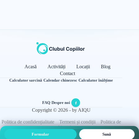
Acasă
Activități
Locații
Blog
Contact
Calculator sarcină
·
Calendar chinezesc
·
Calculator înălțime
FAQ
·
Despre noi
·
Copyright © 2026 - by AIQU
Politica de confidențialitate
Termeni și condiții
Politica de
cookie-uri
Formular
Sună