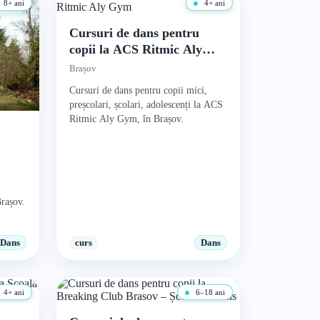
8+ ani
4+ ani
Cursuri de dans pentru
copii la ACS Ritmic Aly
Gym
Brașov
Cursuri de dans pentru copii mici,
preșcolari, școlari, adolescenți la ACS
Ritmic Aly Gym, în Brașov.
Brașov.
Dans
curs
Dans
4+ ani
6–18 ani