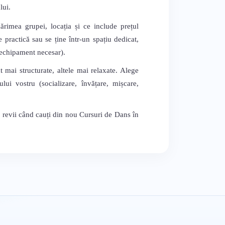
lui.
mărimea grupei, locația și ce include prețul
 practică sau se ține într-un spațiu dedicat,
, echipament necesar).
t mai structurate, altele mai relaxate. Alege
lui vostru (socializare, învățare, mișcare,
ă revii când cauți din nou Cursuri de Dans în