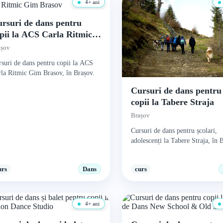
4+ ani
rsuri de dans pentru
pii la ACS Carla Ritmic
im Brasov
așov
suri de dans pentru copii la ACS
la Ritmic Gim Brasov, în Brașov.
Cursuri de dans pentru
copii la Tabere Straja
Brașov
Cursuri de dans pentru școlari,
adolescenți la Tabere Straja, în 
urs
Dans
curs
4+ ani