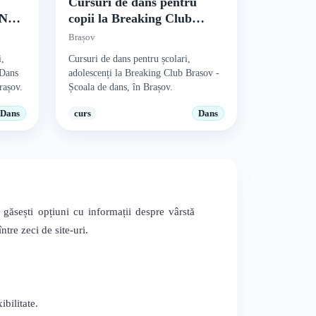
Cursuri de dans pentru
s New
copii la Breaking Club
Brasov – Școala de dans
Brașov
i,
Cursuri de dans pentru școlari,
 Dans
adolescenți la Breaking Club Brasov -
rașov.
Școala de dans, în Brașov.
Dans
curs
Dans
găsești opțiuni cu informații despre vârstă
tre zeci de site-uri.
bilitate.