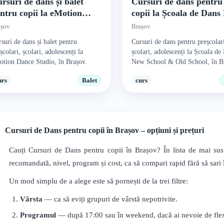
rsuri de dans și balet
Cursuri de dans pentru
ntru copii la eMotion
copii la Școala de Dan
nce Studio
School & Old School
așov
Brașov
suri de dans și balet pentru
Cursuri de dans pentru preșcolar
școlari, școlari, adolescenți la
școlari, adolescenți la Școala de
tion Dance Studio, în Brașov.
New School & Old School, în B
urs
Balet
curs
Cursuri de Dans pentru copii în Brașov – opțiuni și prețuri
Cauți Cursuri de Dans pentru copii în Brașov? În lista de mai sus 
recomandată, nivel, program și cost, ca să compari rapid fără să sari în
Un mod simplu de a alege este să pornești de la trei filtre:
Vârsta
— ca să eviți grupuri de vârstă nepotrivite.
Programul
— după 17:00 sau în weekend, dacă ai nevoie de flexi