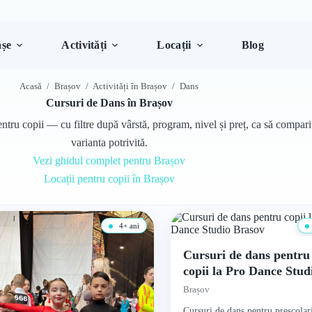
șe
Activități
Locații
Blog
Acasă
/
Brașov
/
Activități în Brașov
/
Dans
Cursuri de Dans în Brașov
tru copii — cu filtre după vârstă, program, nivel și preț, ca să compari 
varianta potrivită.
Vezi ghidul complet pentru Brașov
Locații pentru copii în Brașov
4+ ani
Cursuri de dans pentru
copii la Pro Dance Stud
Brasov
Brașov
Cursuri de dans pentru preșcolar