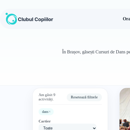
Sari
la
conținut
Ora
În Brașov, găsești Cursuri de Dans pen
Am găsit 9
Resetează filtrele
activități.
×
dans
Cartier