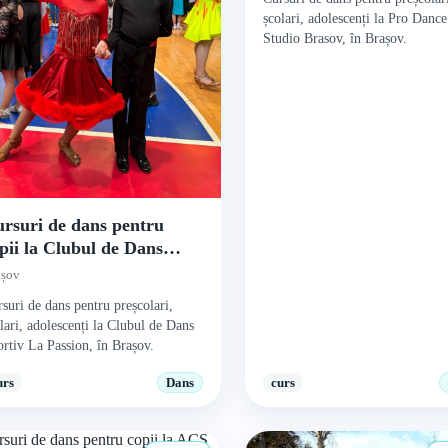
școlari, adolescenți la Pro Dance
Studio Brasov, în Brașov.
rsuri de dans pentru
pii la Clubul de Dans
ortiv La Passion
așov
suri de dans pentru preșcolari,
lari, adolescenți la Clubul de Dans
rtiv La Passion, în Brașov.
urs
Dans
curs