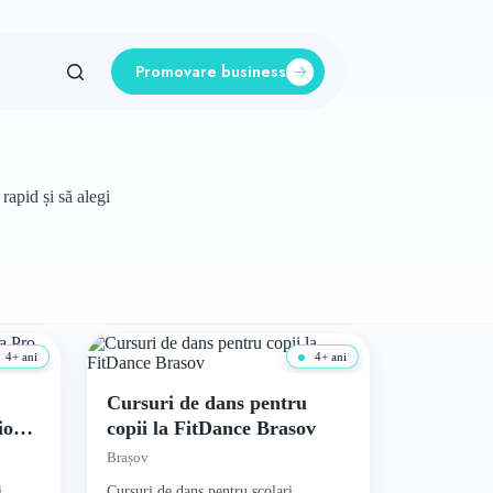
Promovare business
rapid și să alegi
4+ ani
4+ ani
Cursuri de dans pentru
io
copii la FitDance Brasov
Brașov
i,
Cursuri de dans pentru școlari,