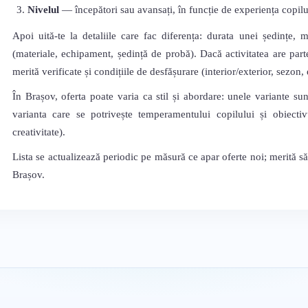
Nivelul
— începători sau avansați, în funcție de experiența copilu
Apoi uită-te la detaliile care fac diferența: durata unei ședințe, 
(materiale, echipament, ședință de probă). Dacă activitatea are parte
merită verificate și condițiile de desfășurare (interior/exterior, sezon
În Brașov, oferta poate varia ca stil și abordare: unele variante sun
varianta care se potrivește temperamentului copilului și obiectivu
creativitate).
Lista se actualizează periodic pe măsură ce apar oferte noi; merită s
Brașov.