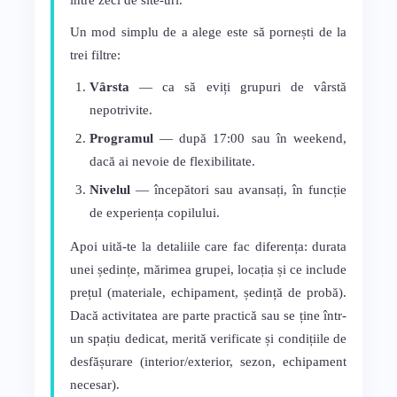
între zeci de site-uri.
Un mod simplu de a alege este să pornești de la
trei filtre:
Vârsta
— ca să eviți grupuri de vârstă
nepotrivite.
Programul
— după 17:00 sau în weekend,
dacă ai nevoie de flexibilitate.
Nivelul
— începători sau avansați, în funcție
de experiența copilului.
Apoi uită-te la detaliile care fac diferența: durata
unei ședințe, mărimea grupei, locația și ce include
prețul (materiale, echipament, ședință de probă).
Dacă activitatea are parte practică sau se ține într-
un spațiu dedicat, merită verificate și condițiile de
desfășurare (interior/exterior, sezon, echipament
necesar).