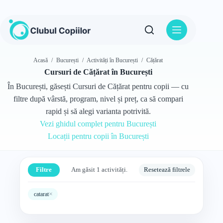
Sari
la
conținut
Acasă
/
București
/
Activități în București
/
Cățărat
Cursuri de Cățărat în București
În București, găsești Cursuri de Cățărat pentru copii — cu
filtre după vârstă, program, nivel și preț, ca să compari
rapid și să alegi varianta potrivită.
Vezi ghidul complet pentru București
Locații pentru copii în București
Filtre
Am găsit 1 activități.
Resetează filtrele
×
catarat