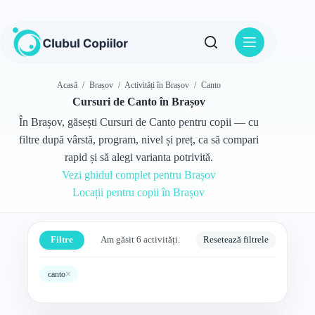
Sari
la
conținut
Acasă
/
Brașov
/
Activități în Brașov
/
Canto
Cursuri de Canto în Brașov
În Brașov, găsești Cursuri de Canto pentru copii — cu
filtre după vârstă, program, nivel și preț, ca să compari
rapid și să alegi varianta potrivită.
Vezi ghidul complet pentru Brașov
Locații pentru copii în Brașov
Filtre
Am găsit 6 activități.
Resetează filtrele
×
canto