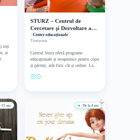
STURZ – Centrul de
Cercetare şi Dezvoltare a
Educaţiei pentru Familie
Centre educaționale
Timișoara
i toți
i, și
Centrul Sturz oferă programe
i
educaționale și terapeutice pentru copii
și părinți, atât fizic cât și online. La
baza acestui centru stă o echipă de
experți în…
–15 ani
De la 4 ani