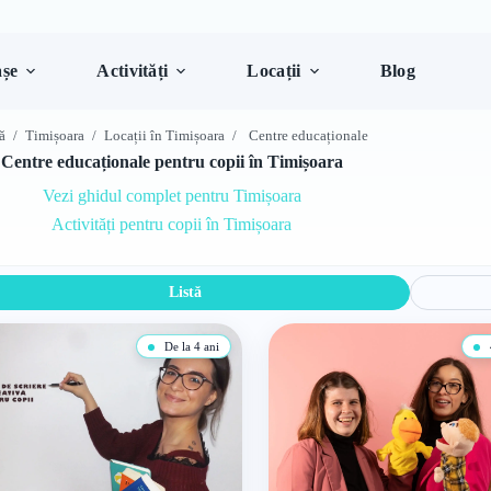
șe
Activități
Locații
Blog
ă
/
Timișoara
/
Locații în Timișoara
/
Centre educaționale
Centre educaționale pentru copii în Timișoara
Vezi ghidul complet pentru Timișoara
Activități pentru copii în Timișoara
Listă
De la 4 ani