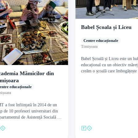
Babel Școala și Liceu
Centre educaționale
Timișoara
Babel Școală și Liceu este un hu
educațional cu un obiectiv măreț
creăm o școală care îmbogățește 
ademia Mămicilor din
în care adulții și copiii contribu
mișoara
entre educaționale
ișoara
 a fost înființată în 2014 de un
p de 10 profesori universitari din
artamentul de Asistență Socială al
versității de Vest din Timișoara,
ând misiunea…