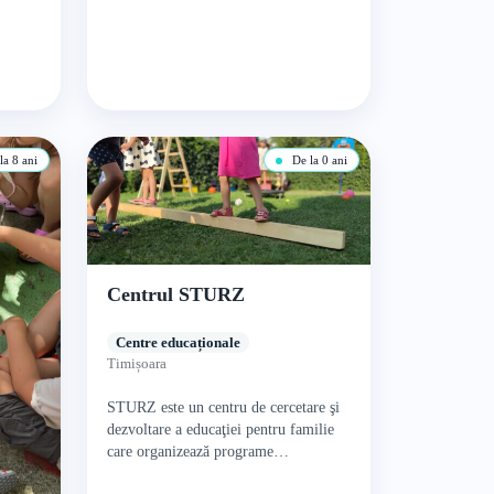
a 8 ani
De la 0 ani
Centrul STURZ
Centre educaționale
Timișoara
STURZ este un centru de cercetare şi
dezvoltare a educaţiei pentru familie
care organizează programe
educaționale și terapeutice pentru