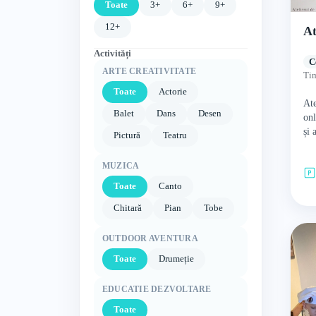
Toate
3+
6+
9+
12+
At
Activități
C
ARTE CREATIVITATE
Tim
Toate
Actorie
Ate
Balet
Dans
Desen
onl
și 
Pictură
Teatru
rân
mu
MUZICA
Toate
Canto
Chitară
Pian
Tobe
OUTDOOR AVENTURA
Toate
Drumeție
EDUCATIE DEZVOLTARE
Toate