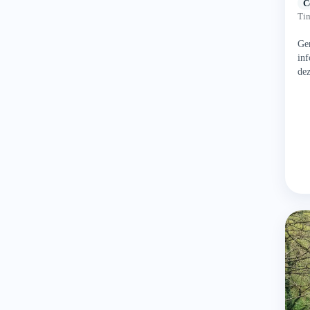
C
Tim
Gen
inf
dez
la 
tim
evi