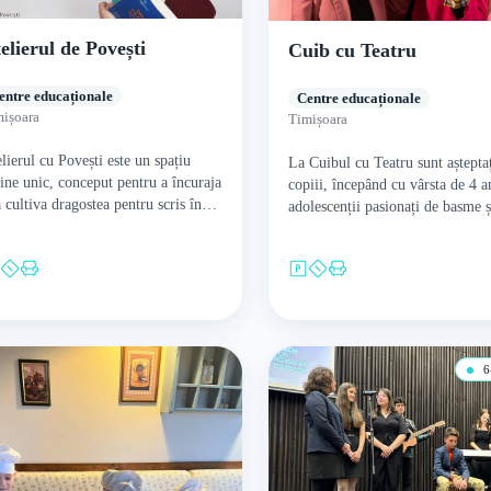
elierul de Povești
Cuib cu Teatru
entre educaționale
Centre educaționale
ișoara
Timișoara
lierul cu Povești este un spațiu
La Cuibul cu Teatru sunt așteptaț
ine unic, conceput pentru a încuraja
copiii, începând cu vârsta de 4 an
a cultiva dragostea pentru scris în
adolescenții pasionați de basme ș
dul copiilor. Acest atelier este mai
actorie, pentru a cunoaște o
lt…
perspectivă…
6