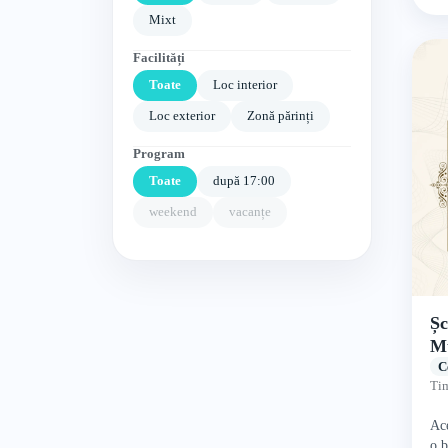
Mixt
Facilități
Toate
Loc interior
Loc exterior
Zonă părinți
Program
Toate
după 17:00
weekend
vacanțe
Șc
M
C
Tim
Ace
o b