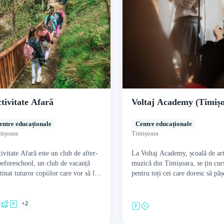
tivitate Afară
Voltaj Academy (Timiș
entre educaționale
Centre educaționale
ișoara
Timișoara
ivitate Afară este un club de after-
La Voltaj Academy, școală de art
beforeschool, un club de vacanță
muzică din Timișoara, se țin cur
tinat tuturor copiilor care vor să își
pentru toți cei care doresc să pă
reacă timpul în aer liber, în…
în lumea muzicii sau vor să…
+2