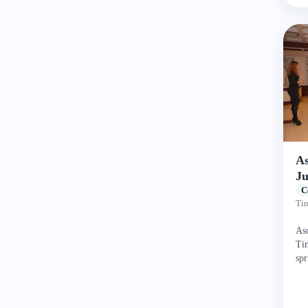
As
Ju
C
Tim
Aso
Tim
spr
dez
Înf
as