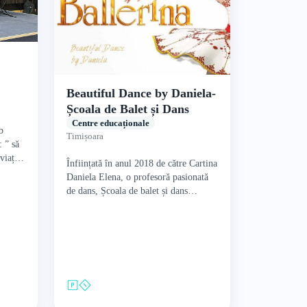
Beautiful Dance by Daniela-
Școala de Balet și Dans
Centre educaționale
b
Timișoara
: ” să
viața,
Înființată în anul 2018 de către Cartina
ie,…
Daniela Elena, o profesoră pasionată
de dans, Școala de balet și dans
"Beautiful Dance by Daniela" oferă un
mediu…