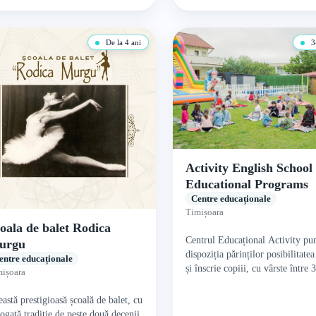
De la 4 ani
3
Activity English School
Educational Programs
Centre educaționale
Timișoara
oala de balet Rodica
Centrul Educațional Activity pu
urgu
dispoziția părinților posibilitatea
entre educaționale
și înscrie copiii, cu vârste între 
ișoara
ani, la cursuri de engleză &
afterschool. Organizând o gam
astă prestigioasă școală de balet, cu
ogată tradiție de peste două decenii,