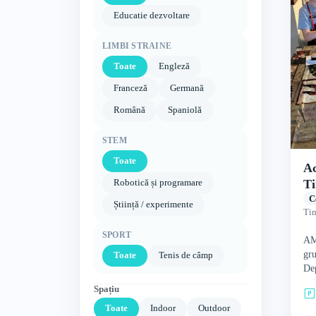
Educatie dezvoltare
LIMBI STRAINE
Toate
Engleză
Franceză
Germană
Română
Spaniolă
STEM
Toate
Ac
Ti
Robotică și programare
C
Știință / experimente
Tim
SPORT
AMT
gru
Toate
Tenis de câmp
Dep
Uni
Spațiu
av
Toate
Indoor
Outdoor