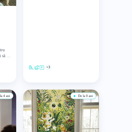
părinți și copii. Pedagogia STURZ are
ca…
tru
i să se
învețe
+3
a 4 ani
De la 0 ani