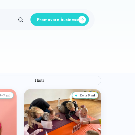
Promovare business
Hartă
4–7 ani
De la 0 ani