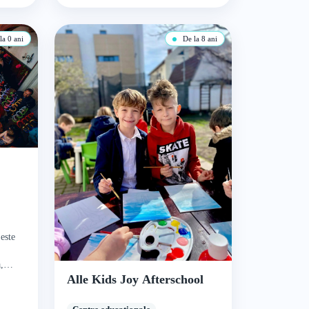
a 0 ani
De la 8 ani
este
,
Alle Kids Joy Afterschool
a și
 de