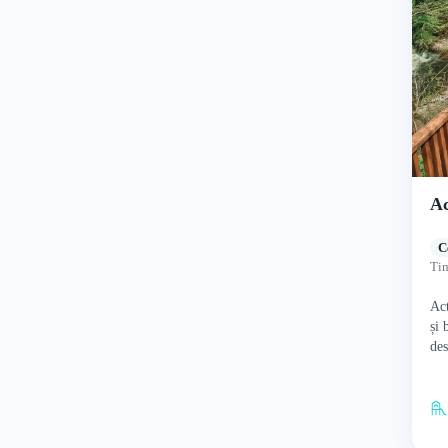
Ac
C
Tim
Act
și 
des
pet