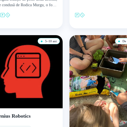
e condusă de Rodica Murgu, o fostă
m-balerină de renume inte ațional,
…
5–10 ani
De l
nius Robotics