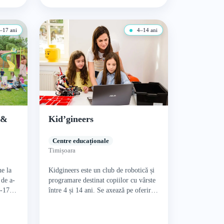
–17 ani
4–14 ani
 &
Kid’gineers
Centre educaționale
Timișoara
ne la
Kidgineers este un club de robotică și
 de a-
programare destinat copiilor cu vârste
3-17
între 4 și 14 ani. Se axează pe oferirea
de experiențe de învățare valoroase…
ă…