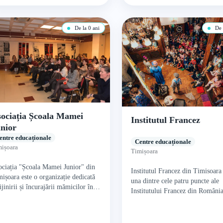
De la 0 ani
De l
ociația Școala Mamei
Institutul Francez
nior
entre educaționale
Centre educaționale
ișoara
Timișoara
ciația "Școala Mamei Junior" din
Institutul Francez din Timisoara 
ișoara este o organizație dedicată
una dintre cele patru puncte ale
ijinirii și încurajării mămicilor în
Institutului Francez din România
voltarea personală și parentală.
alături de București, Cluj-Napoc
iințată cu dragoste și grijă, această
Iași. Acesta promovează politica
ociație…
cooperare…