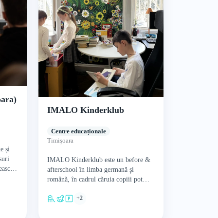
oara)
IMALO Kinderklub
Centre educaționale
Timișoara
e și
suri
IMALO Kinderklub este un before &
șească
afterschool în limba germană și
română, în cadrul căruia copiii pot
urma diferite tipuri de cursuri și
+2
ateliere, cum ar…