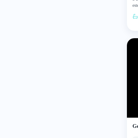
est
pri
și
Ge