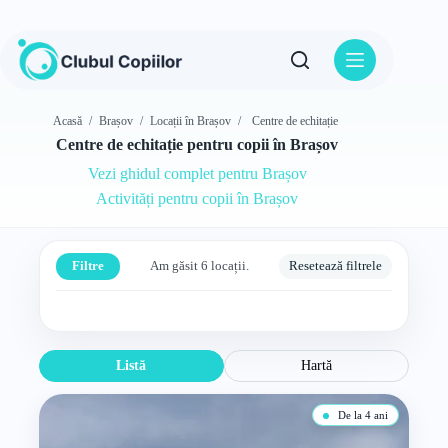
Sari
la
conținut
Acasă
/
Brașov
/
Locații în Brașov
/
Centre de echitație
Centre de echitație pentru copii în Brașov
Vezi ghidul complet pentru Brașov
Activități pentru copii în Brașov
Filtre
Am găsit 6 locații.
Resetează filtrele
Listă
Hartă
De la 4 ani