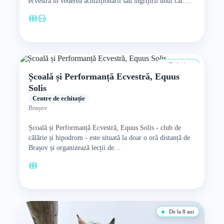
ecvestră în vederea achiziționării sau îngrijirii unui cal.
În…
De la 4 ani
Școală și Performanță Ecvestră, Equus
Solis
Centre de echitație
Brașov
Școală și Performanță Ecvestră, Equus Solis - club de
călărie și hipodrom - este situată la doar o oră distanță de
Brașov și organizează lecții de…
De la 8 ani