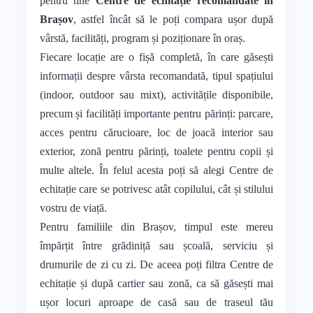
pentru tine
Centre de echitație recomandate în
Brașov
, astfel încât să le poți compara ușor după
vârstă, facilități, program și poziționare în oraș.
Fiecare locație are o fișă completă, în care găsești
informații despre vârsta recomandată, tipul spațiului
(indoor, outdoor sau mixt), activitățile disponibile,
precum și facilități importante pentru părinți: parcare,
acces pentru cărucioare, loc de joacă interior sau
exterior, zonă pentru părinți, toalete pentru copii și
multe altele. În felul acesta poți să alegi Centre de
echitație care se potrivesc atât copilului, cât și stilului
vostru de viață.
Pentru familiile din Brașov, timpul este mereu
împărțit între grădiniță sau școală, serviciu și
drumurile de zi cu zi. De aceea poți filtra Centre de
echitație și după cartier sau zonă, ca să găsești mai
ușor locuri aproape de casă sau de traseul tău