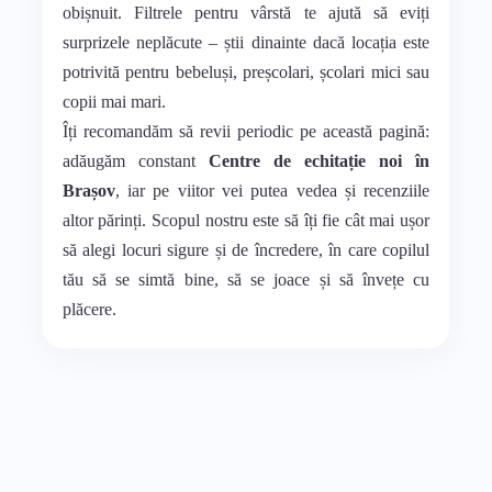
obișnuit. Filtrele pentru vârstă te ajută să eviți
surprizele neplăcute – știi dinainte dacă locația este
potrivită pentru bebeluși, preșcolari, școlari mici sau
copii mai mari.
Îți recomandăm să revii periodic pe această pagină:
adăugăm constant
Centre de echitație noi în
Brașov
, iar pe viitor vei putea vedea și recenziile
altor părinți. Scopul nostru este să îți fie cât mai ușor
să alegi locuri sigure și de încredere, în care copilul
tău să se simtă bine, să se joace și să învețe cu
plăcere.