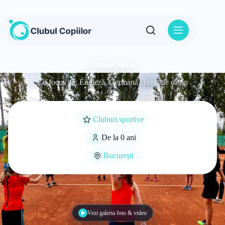
Sari
la
conținut
Tennis Hero
Cu focus pe: Engleză, Germană, Tenis de câmp
Cluburi sportive
De la 0 ani
București
Vezi galeria foto & video