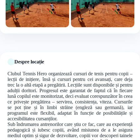
+5 foto
Despre locație
Clubul Tennis Hero organizează cursuri de tenis pentru copii –
lecții de inițiere, însă și cursuri pentru cei avansați, care deja
trec la o altă etapă a pregătirii. Lecțiile sunt disponibile și pentru
adulții doritori. Progresul este garantat de faptul că în fiecare
lună copilul este monitorizat, deci evaluat corespunzător în ceea
ce privește pregătirea – servirea, consistența, viteza. Cursurile
se pot ține și în limbi străine (engleză sau germană), iar
programul este flexibil, adaptat în funcție de posibilitățile și
accesibilitatea cursanților.
Sub îndrumarea antrenorilor care știu ce fac, care au experiență
pedagogică și iubesc copiii, având misiunea de a le asigura
mediul optim și sigur de dezvoltare, copiii vor descoperi tainele