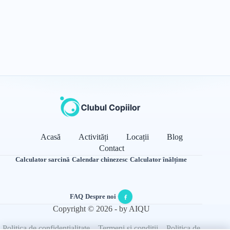
Acasă
Activități
Locații
Blog
Contact
Calculator sarcină
·
Calendar chinezesc
·
Calculator înălțime
FAQ
·
Despre noi
·
Copyright © 2026 - by AIQU
Politica de confidențialitate
Termeni și condiții
Politica de