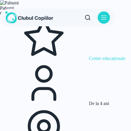
Sari
la
Pahumi
conținut
Cu focus pe: Drumeție
Centre educaționale
De la 4 ani