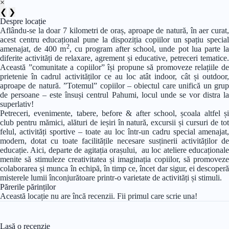
×
❮
❯
Despre locație
Aflându-se la doar 7 kilometri de oraș, aproape de natură, în aer curat,
acest centru educațional pune la dispoziția copiilor un spațiu special
2
amenajat, de 400 m
, cu program after school, unde pot lua parte la
diferite activități de relaxare, agrement și educative, petreceri tematice.
Această ”comunitate a copiilor” își propune să promoveze relațiile de
prietenie în cadrul activităților ce au loc atât indoor, cât și outdoor,
aproape de natură. ”Totemul” copiilor – obiectul care unifică un grup
de persoane – este însuși centrul Pahumi, locul unde se vor distra la
superlativ!
Petreceri, evenimente, tabere, before & after school, școala altfel și
club pentru mămici, alături de ieșiri în natură, excursii și cursuri de tot
felul, activități sportive – toate au loc într-un cadru special amenajat,
modern, dotat cu toate facilitățile necesare susținerii activităților de
educație. Aici, departe de agitația orașului, au loc ateliere educaționale
menite să stimuleze creativitatea și imaginația copiilor, să promoveze
colaborarea și munca în echipă, în timp ce, încet dar sigur, ei descoperă
misterele lumii înconjurătoare printr-o varietate de activități și stimuli.
Părerile părinților
Această locație nu are încă recenzii. Fii primul care scrie una!
Lasă o recenzie