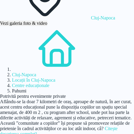
Cluj-Napoca
Vezi galeria foto & video
Acasă
Cluj-Napoca
Locații în Cluj-Napoca
Centre educaționale
Pahumi
Potrivită pentru evenimente private
Aflându-se la doar 7 kilometri de oraș, aproape de natură, în aer curat,
acest centru educațional pune la dispoziția copiilor un spațiu special
amenajat, de 400 m 2 , cu program after school, unde pot lua parte la
diferite activități de relaxare, agrement și educative, petreceri tematice.
Această ”comunitate a copiilor” își propune să promoveze relațiile de
prietenie în cadrul activităților ce au loc atât indoor, câ?
Citește
descrierea completă