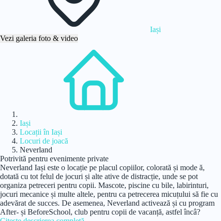
Iași
Vezi galeria foto & video
Acasă
Iași
Locații în Iași
Locuri de joacă
Neverland
Potrivită pentru evenimente private
Neverland Iași este o locație pe placul copiilor, colorată și mode ă,
dotată cu tot felul de jocuri și alte ative de distracție, unde se pot
organiza petreceri pentru copii. Mascote, piscine cu bile, labirinturi,
jocuri mecanice și multe altele, pentru ca petrecerea micuțului să fie cu
adevărat de succes. De asemenea, Neverland activează și cu program
After- și BeforeSchool, club pentru copii de vacanță, astfel încâ?
Citește descrierea completă