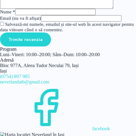
Nume
*
Email (nu va fi afișat)
Salvează-mi numele, emailul și site-ul web în acest navigator pentru
data viitoare când o să comentez.
Trimite recenzia
Program
Luni–Vineri: 10:00–20:00; Sâm–Dum: 10:00–20:00
Adresă
Bloc 977A, Aleea Tudor Neculai 79, Iași
Iași
(0754) 897 985
neverlandatb@gmail.com
facebook