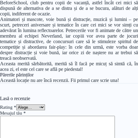
BeforeSchool, club pentru copii de vacanță, astfel încât cei mici să
dispună de alternativa de a se distra și de a se bucura, alături de alți
copii, indiferent de ocazie.
Animatori și mascote, voie bună și distracție, muzică și lumini – pe
scurt, petreceri aniversare și tematice în care cei mici se vor simți cu
adevărat în lumina reflectoarelor. Petrecerile vor fi animate de către un
membru al echipei Neverland, iar copiii vor avea parte de jocuri
tematice și distractive, de concursuri care să le stimuleze spiritul de
competiție și abordarea fair-play: în cele din urmă, este vorba doar
despre distracție și voie bună, iar orice zi de naștere nu ar trebui să
treacă neobservată.
Aceasta merită sărbătorită, merită să îl facă pe micuț să simtă că, în
acea zi, el este cel care se află pe piedestal!
Părerile părinților
Această locație nu are încă recenzii. Fii primul care scrie una!
Lasă o recenzie
Rating
*
Mesajul tău
*