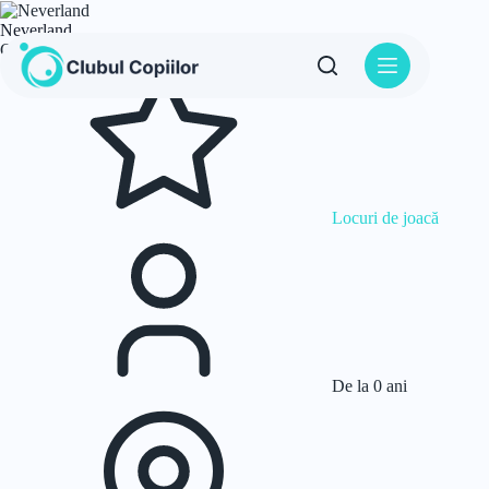
Sari
la
Neverland
conținut
Centre educaționale — Petreceri copii
Locuri de joacă
De la 0 ani