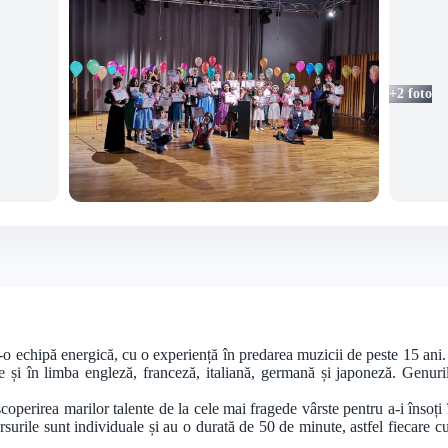
+2 foto
echipă energică, cu o experiență în predarea muzicii de peste 15 ani. Cop
ate și în limba engleză, franceză, italiană, germană și japoneză. Genuri
operirea marilor talente de la cele mai fragede vârste pentru a-i însoți în
urile sunt individuale și au o durată de 50 de minute, astfel fiecare cu