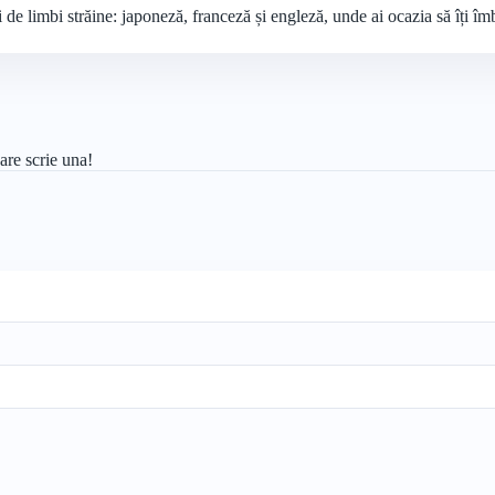
e limbi străine: japoneză, franceză și engleză, unde ai ocazia să îți îmb
are scrie una!