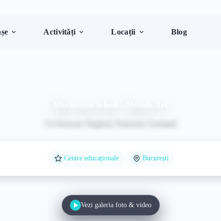
șe
Activități
Locații
Blog
Mozarteum School – Melodic Art
Cu focus pe: Engleză, Franceză, Germană
Centre educaționale
București
Vezi galeria foto & video