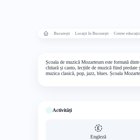
București
Locații în București
Centre educați
Acasă
Școala de muzică Mozarteum este formată dintr-o e
chitară și canto, lecțiile de muzică fiind predate
muzica clasică, pop, jazz, blues. Școala Mozarte
Activități
Engleză