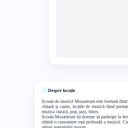
Despre locație
Școala de muzică Mozarteum este formată dintr-o 
chitară și canto, lecțiile de muzică fiind pred
muzica clasică, pop, jazz, blues.
Școala Mozarteum își dorește să participe la desc
obțină o cunoaștere mai profundă a muzicii. Curs
atinge potențialul maxim.