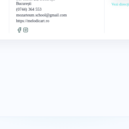
București
Vezi direc
(0744) 364 553
mozarteum.school@gmail.com
https://melodicart.ro