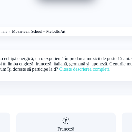
onale
Mozarteum School – Melodic Art
chipă energică, cu o experiență în predarea muzicii de peste 15 ani. Cop
 și în limba engleză, franceză, italiană, germană și japoneză. Genurile mu
um își dorește să participe la d?
Citește descrierea completă
Franceză