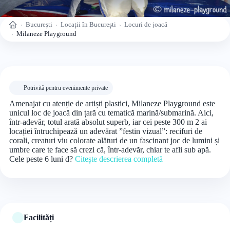
București
Locații în București
Locuri de joacă
Acasă
Milaneze Playground
Potrivită pentru evenimente private
Amenajat cu atenție de artiști plastici, Milaneze Playground este
unicul loc de joacă din țară cu tematică marină/submarină. Aici,
într-adevăr, totul arată absolut superb, iar cei peste 300 m 2 ai
locației întruchipează un adevărat ”festin vizual”: recifuri de
corali, creaturi viu colorate alături de un fascinant joc de lumini și
umbre care te face să crezi că, într-adevăr, chiar te afli sub apă.
Cele peste 6 luni d?
Citește descrierea completă
Facilități