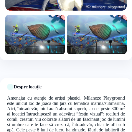
+5 foto
Despre locație
Amenajat cu atenție de artiști plastici, Milaneze Playground
este unicul loc de joacă din țară cu tematică marină/submarină.
2
Aici, într-adevăr, totul arată absolut superb, iar cei peste 300 m
ai locației întruchipează un adevărat ”festin vizual”: recifuri de
corali, creaturi viu colorate alături de un fascinant joc de lumini
și umbre care te face să crezi că, într-adevăr, chiar te afli sub
apă. Cele peste 6 luni de lucru handmade, făurit de iubitorii de