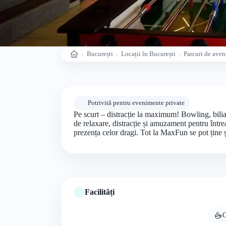
București
Locații în București
Parcuri de aven
Acasă
Potrivită pentru evenimente private
Pe scurt – distracție la maximum! Bowling, biliar
de relaxare, distracție și amuzament pentru într
prezența celor dragi. Tot la MaxFun se pot ține ș
Facilități
C