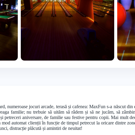
+3 foto
rd, numeroase jocuri arcade, terasă și cafenea: MaxFun s-a născut din dor
treaga familie; nu trebuie să uităm să râdem și să ne jucăm, să zâmbi
și petreceri aniversare, de familie sau festive pentru copii. Mai mult de
mod automat clienții în funcție de timpul petrecut la oricare dintre zon
unci, distracție plăcută și amintiri de neuitat!