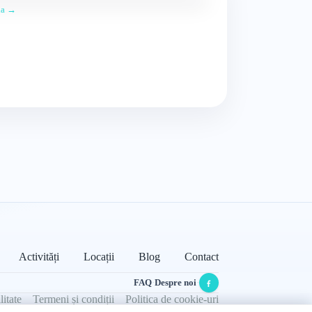
ția →
Activități
Locații
Blog
Contact
FAQ
·
Despre noi
·
litate
Termeni și condiții
Politica de cookie-uri