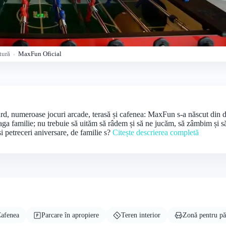
tură
MaxFun Oficial
d, numeroase jocuri arcade, terasă și cafenea: MaxFun s-a născut din dor
eaga familie; nu trebuie să uităm să râdem și să ne jucăm, să zâmbim și 
i petreceri aniversare, de familie s?
Citește descrierea completă
afenea
Parcare în apropiere
Teren interior
Zonă pentru pă