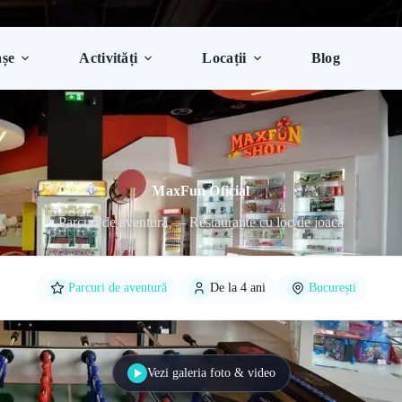
șe
Activități
Locații
Blog
MaxFun Oficial
Parcuri de aventură — Restaurante cu loc de joacă
Parcuri de aventură
De la 4 ani
București
Vezi galeria foto & video