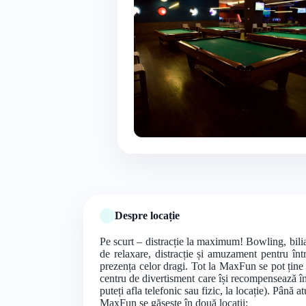
Despre locație
Pe scurt – distracție la maximum! Bowling, bilia
de relaxare, distracție și amuzament pentru în
prezența celor dragi. Tot la MaxFun se pot ține 
centru de divertisment care își recompensează în 
puteți afla telefonic sau fizic, la locație). Până at
MaxFun se găsește în două locații: