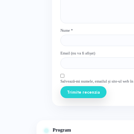
Nume
*
Email (nu va fi afișat)
Salvează-mi numele, emailul și site-ul web în
Trimite recenzia
Program