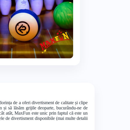
ința de a oferi divertisment de calitate și clipe
m și să lăsăm grijile deoparte, bucurându-ne de
cât atât, MaxFun este unic prin faptul că este un
ele de divertisment disponibile (mai multe detalii