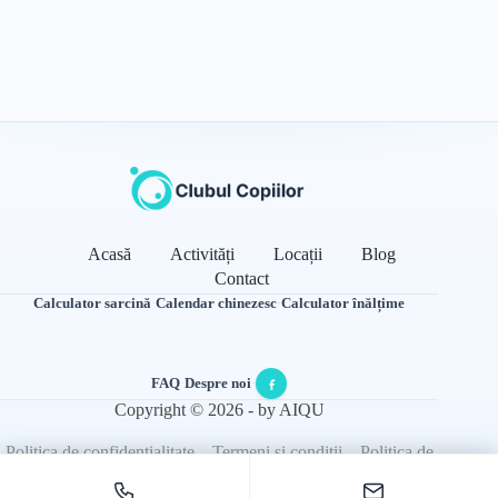
Acasă
Activități
Locații
Blog
Contact
Calculator sarcină
·
Calendar chinezesc
·
Calculator înălțime
FAQ
·
Despre noi
·
Copyright © 2026 - by AIQU
Politica de confidențialitate
Termeni și condiții
Politica de
cookie-uri