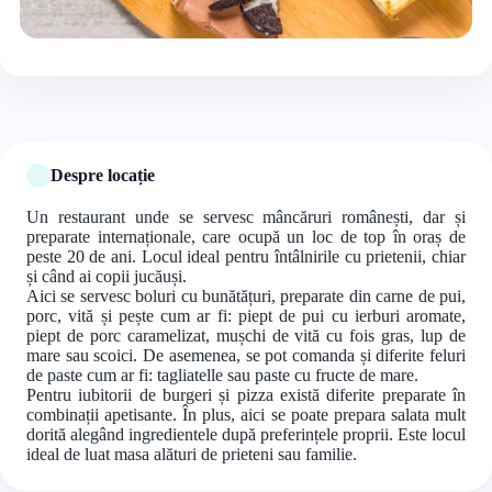
+12 foto
Despre locație
Un restaurant unde se servesc mâncăruri românești, dar și
preparate internaționale, care ocupă un loc de top în oraș de
peste 20 de ani. Locul ideal pentru întâlnirile cu prietenii, chiar
și când ai copii jucăuși.
Aici se servesc boluri cu bunătățuri, preparate din carne de pui,
porc, vită și pește cum ar fi: piept de pui cu ierburi aromate,
piept de porc caramelizat, mușchi de vită cu fois gras, lup de
mare sau scoici. De asemenea, se pot comanda și diferite feluri
de paste cum ar fi: tagliatelle sau paste cu fructe de mare.
Pentru iubitorii de burgeri și pizza există diferite preparate în
combinații apetisante. În plus, aici se poate prepara salata mult
dorită alegând ingredientele după preferințele proprii. Este locul
ideal de luat masa alături de prieteni sau familie.