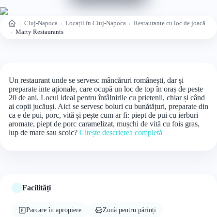
Cluj-Napoca
Locații în Cluj-Napoca
Restaurante cu loc de joacă
Acasă
Marty Restaurants
Un restaurant unde se servesc mâncăruri românești, dar și
preparate inte aționale, care ocupă un loc de top în oraș de peste
20 de ani. Locul ideal pentru întâlnirile cu prietenii, chiar și când
ai copii jucăuși. Aici se servesc boluri cu bunătățuri, preparate din
ca e de pui, porc, vită și pește cum ar fi: piept de pui cu ierburi
aromate, piept de porc caramelizat, mușchi de vită cu fois gras,
lup de mare sau scoic?
Citește descrierea completă
Facilități
Parcare în apropiere
Zonă pentru părinți