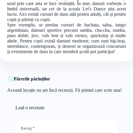
unul prin care arta se face resimțită. În sine, dansul vorbește o
limbă universală, iar cei de la școala Let's Dance știu acest
lucru. Aici există cursuri de dans atât pentru adulți, cât și pentru
copii și părinți cu copii.
Spre exemplu, se predau cursuri de bachata, salsa, tango
argentinian, dansuri sportive precum samba, cha-cha, rumba,
paso doble, jive, vals lent și vals vienez, quickstep și multe
altele. Pentru copii există dansuri moderne, cum sunt hip-hop,
streetdance, contemporan, și deseori se organizează concursuri
și evenimente de dans la care membrii școlii pot participa!
Părerile părinților
Această locație nu are încă recenzii. Fii primul care scrie una!
Lasă o recenzie
Rating
*