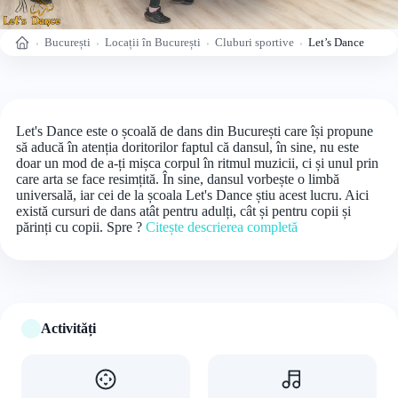
București
Locații în București
Cluburi sportive
Let’s Dance
Acasă
Let's Dance este o școală de dans din București care își propune
să aducă în atenția doritorilor faptul că dansul, în sine, nu este
doar un mod de a-ți mișca corpul în ritmul muzicii, ci și unul prin
care arta se face resimțită. În sine, dansul vorbește o limbă
universală, iar cei de la școala Let's Dance știu acest lucru. Aici
există cursuri de dans atât pentru adulți, cât și pentru copii și
părinți cu copii. Spre ?
Citește descrierea completă
Activități