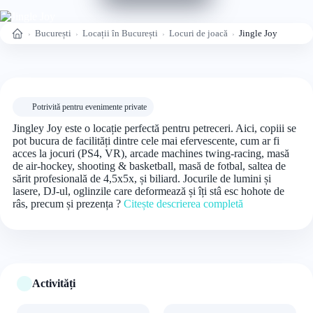
București
Locații în București
Locuri de joacă
Jingle Joy
Acasă
Potrivită pentru evenimente private
Jingley Joy este o locație perfectă pentru petreceri. Aici, copiii se
pot bucura de facilități dintre cele mai efervescente, cum ar fi
acces la jocuri (PS4, VR), arcade machines twing-racing, masă
de air-hockey, shooting & basketball, masă de fotbal, saltea de
sărit profesională de 4,5x5x, și biliard. Jocurile de lumini și
lasere, DJ-ul, oglinzile care deformează și îți stâ esc hohote de
râs, precum și prezența ?
Citește descrierea completă
Activități