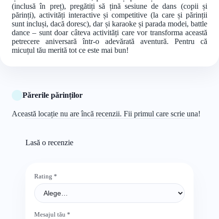
(inclusă în preț), pregătiți să țină sesiune de dans (copii și
părinți), activități interactive și competitive (la care și părinții
sunt incluși, dacă doresc), dar și karaoke și parada modei, battle
dance – sunt doar câteva activități care vor transforma această
petrecere aniversară într-o adevărată aventură. Pentru că
micuțul tău merită tot ce este mai bun!
Părerile părinților
Această locație nu are încă recenzii. Fii primul care scrie una!
Lasă o recenzie
Rating
*
Mesajul tău
*