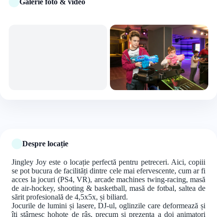
Galerie foto & video
+4 foto
Despre locație
Jingley Joy este o locație perfectă pentru petreceri. Aici, copiii
se pot bucura de facilități dintre cele mai efervescente, cum ar fi
acces la jocuri (PS4, VR), arcade machines twing-racing, masă
de air-hockey, shooting & basketball, masă de fotbal, saltea de
sărit profesională de 4,5x5x, și biliard.
Jocurile de lumini și lasere, DJ-ul, oglinzile care deformează și
îți stârnesc hohote de râs, precum și prezența a doi animatori