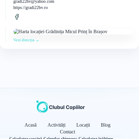
gradi22bv@yahoo.com
https://gradi22bv.ro
Vezi direcția →
Acasă
Activități
Locații
Blog
Contact
Calculator sarcină
·
Calendar chinezesc
·
Calculator înălțime