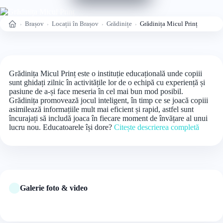
Brașov
Locații în Brașov
Grădinițe
Grădinița Micul Prinț
Acasă
Grădinița Micul Prinț este o instituție educațională unde copiii
sunt ghidați zilnic în activitățile lor de o echipă cu experiență și
pasiune de a-și face meseria în cel mai bun mod posibil.
Grădinița promovează jocul inteligent, în timp ce se joacă copiii
asimilează informațiile mult mai eficient și rapid, astfel sunt
încurajați să includă joaca în fiecare moment de învățare al unui
lucru nou. Educatoarele își dore?
Citește descrierea completă
Galerie foto & video
+3 foto