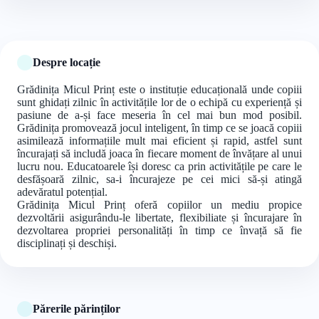
Despre locație
Grădinița Micul Prinț este o instituție educațională unde copiii
sunt ghidați zilnic în activitățile lor de o echipă cu experiență și
pasiune de a-și face meseria în cel mai bun mod posibil.
Grădinița promovează jocul inteligent, în timp ce se joacă copiii
asimilează informațiile mult mai eficient și rapid, astfel sunt
încurajați să includă joaca în fiecare moment de învățare al unui
lucru nou. Educatoarele își doresc ca prin activitățile pe care le
desfășoară zilnic, sa-i încurajeze pe cei mici să-și atingă
adevăratul potențial.
Grădinița Micul Prinț oferă copiilor un mediu propice
dezvoltării asigurându-le libertate, flexibiliate și încurajare în
dezvoltarea propriei personalități în timp ce învață să fie
disciplinați și deschiși.
Părerile părinților