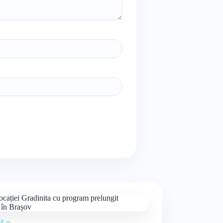
ția →