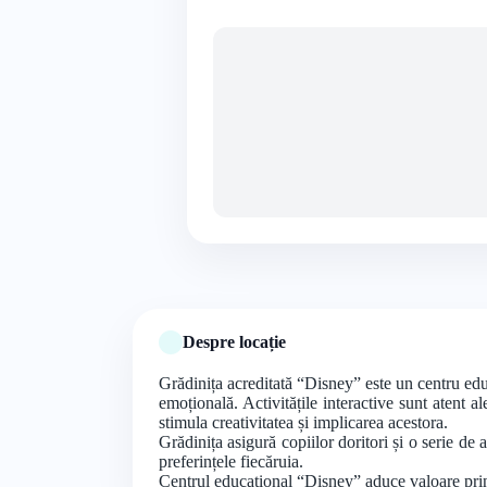
Despre locație
Grădinița acreditată “Disney” este un centru educ
emoțională. Activitățile interactive sunt atent a
stimula creativitatea și implicarea acestora.
Grădinița asigură copiilor doritori și o serie de a
preferințele fiecăruia.
Centrul educațional “Disney” aduce valoare prin r