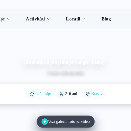
șe
Activități
Locații
Blog
Gradinita cu program prelungit „Disney”
Centre educaționale
Grădinițe
2–6 ani
Brașov
Vezi galeria foto & video