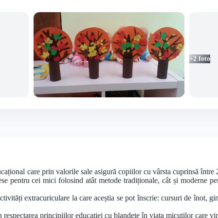
+2 foto
ațional care prin valorile sale asigură copiilor cu vârsta cuprinsă între 2
lese pentru cei mici folosind atât metode tradiționale, cât și moderne p
ctivități extracuriculare la care aceștia se pot înscrie: cursuri de înot, gim
espectarea principiilor educației cu blandețe în viața micuților care vin 