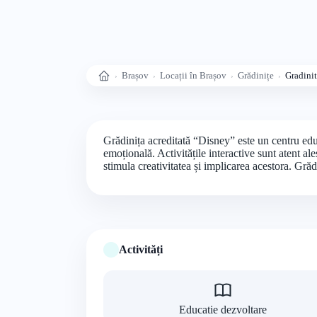
Brașov
Locații în Brașov
Grădinițe
Gradini
Acasă
Grădinița acreditată “Disney” este un centru educa
emoțională. Activitățile interactive sunt atent al
stimula creativitatea și implicarea acestora. Grăd
Activități
Educatie dezvoltare