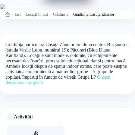
Iași
Locații în Iași
Grădinițe
Grădinița Căsuța Zânelor
Acasă
Grădinița particulară Căsuța Zânelor are două centre: Bucșinescu
(strada Vasile Lupu, numărul 19); Păcurari (Bloc Diana,
Kaufland). Locațiile sunt mode e, colorate, cu echipamente
necesare desfășurării procesului educațional, dar și pentru joacă.
Ambele locații dispun de spațiu indoor extins, care poate susține
activitatea concomitentă a mai multor grupe – 5 grupe de
copilași, împărțiți în funcție de vârstă: Grupa L?
Citește
descrierea completă
Activități