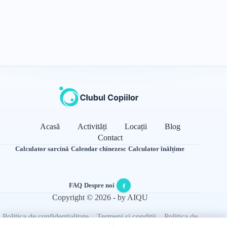
Acasă
Activități
Locații
Blog
Contact
Calculator sarcină
·
Calendar chinezesc
·
Calculator înălțime
FAQ
·
Despre noi
·
Copyright © 2026 - by AIQU
Politica de confidențialitate
Termeni și condiții
Politica de
cookie-uri