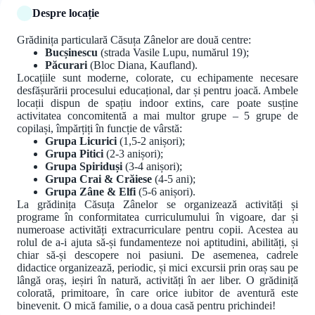
Despre locație
Grădinița particulară Căsuța Zânelor are două centre:
Bucșinescu
(strada Vasile Lupu, numărul 19);
Păcurari
(Bloc Diana, Kaufland).
Locațiile sunt moderne, colorate, cu echipamente necesare
desfășurării procesului educațional, dar și pentru joacă. Ambele
locații dispun de spațiu indoor extins, care poate susține
activitatea concomitentă a mai multor grupe – 5 grupe de
copilași, împărțiți în funcție de vârstă:
Grupa Licurici
(1,5-2 anișori);
Grupa Pitici
(2-3 anișori);
Grupa Spiriduși
(3-4 anișori);
Grupa Crai & Crăiese
(4-5 ani);
Grupa Zâne & Elfi
(5-6 anișori).
La grădinița Căsuța Zânelor se organizează activități și
programe în conformitatea curriculumului în vigoare, dar și
numeroase activități extracurriculare pentru copii. Acestea au
rolul de a-i ajuta să-și fundamenteze noi aptitudini, abilități, și
chiar să-și descopere noi pasiuni. De asemenea, cadrele
didactice organizează, periodic, și mici excursii prin oraș sau pe
lângă oraș, ieșiri în natură, activități în aer liber. O grădiniță
colorată, primitoare, în care orice iubitor de aventură este
binevenit. O mică familie, o a doua casă pentru prichindei!