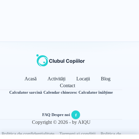
Acasă
Activități
Locații
Blog
Contact
Calculator sarcină
·
Calendar chinezesc
·
Calculator înălțime
FAQ
·
Despre noi
·
Copyright © 2026 - by AIQU
Politica de confidențialitate
Termeni și condiții
Politica de