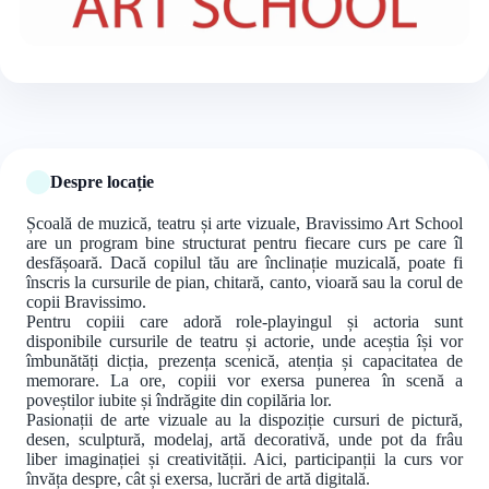
+4 foto
Despre locație
Școală de muzică, teatru și arte vizuale, Bravissimo Art School
are un program bine structurat pentru fiecare curs pe care îl
desfășoară. Dacă copilul tău are înclinație muzicală, poate fi
înscris la cursurile de pian, chitară, canto, vioară sau la corul de
copii Bravissimo.
Pentru copiii care adoră role-playingul și actoria sunt
disponibile cursurile de teatru și actorie, unde aceștia își vor
îmbunătăți dicția, prezența scenică, atenția și capacitatea de
memorare. La ore, copiii vor exersa punerea în scenă a
poveștilor iubite și îndrăgite din copilăria lor.
Pasionații de arte vizuale au la dispoziție cursuri de pictură,
desen, sculptură, modelaj, artă decorativă, unde pot da frâu
liber imaginației și creativității. Aici, participanții la curs vor
învăța despre, cât și exersa, lucrări de artă digitală.