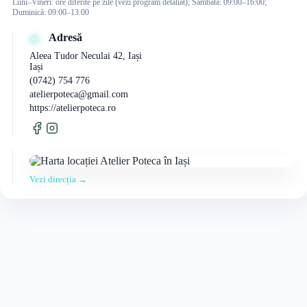
Luni–Vineri: ore diferite pe zile (vezi program detaliat); Sâmbătă: 09:00–16:00;
Duminică: 09:00–13:00
Adresă
Aleea Tudor Neculai 42, Iași
Iași
(0742) 754 776
atelierpoteca@gmail.com
https://atelierpoteca.ro
Vezi direcția →