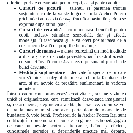
diferite tipuri de cursuri atât pentru copii, cât și pentru adulți:
Cursuri de pictură
– talentul și pasiunea trebuie
susținute încă de la vârste fragede, iar la Atelier Poteca
prichindeii au ocazia de a-și fructifica pasiunile și de a se
exprima după bunul plac;
Cursuri de ceramică
– cu numeroase beneficii pentru
copii, inclusiv stimulare senzorială, dar și afectă,
modelajul îi fascinează și le va oferi posibilitatea de a
crea opere de artă cu propriile lor mânuțe;
Cursuri de manga
– manga reprezintă un mod inedit de
a ilustra și de a da viață poveștilor, iar în cadrul acestor
cursuri ei învață cum să-și creeze personajul propriu de
benzi desenate;
Meditații suplimentare
– dedicate în special celor care
vor să intre la colegiul de arte sau chiar la facultatea de
arte, și au nevoie de pregătire suplimentară în vederea
admiterii.
Într-un cadru care promovează creativitatea, susține viziunea
unică și originalitatea, care stimulează dezvoltarea imaginației
și, de asemenea, deprinderea abilităților practice, copiii se vor
distra la maximum și vor avea parte doar de momente de
bunăstare & voie bună. Profesorii de la Atelier Poteca Iași sunt
certificați în domeniu și dispun de pregătirea psihopedagogică
de care au nevoie pentru a transmite, blând și eficient,
cunoștințele teoretice și deprinderile practice mai departe,