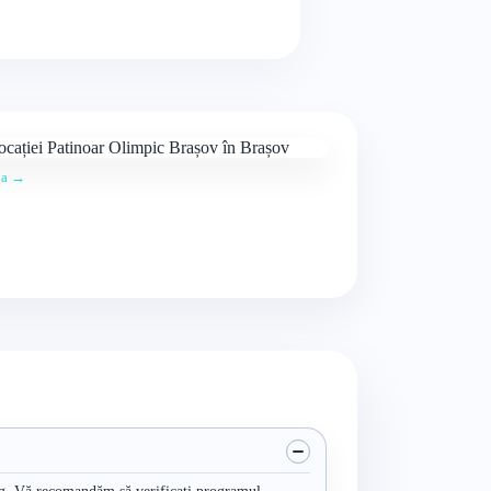
ția →