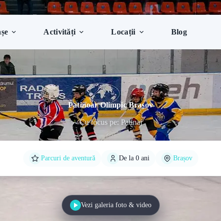
șe
Activități
Locații
Blog
Patinoar Olimpic Brașov
Cu focus pe: Patinaj
Parcuri de aventură
De la 0 ani
Brașov
Vezi galeria foto & video