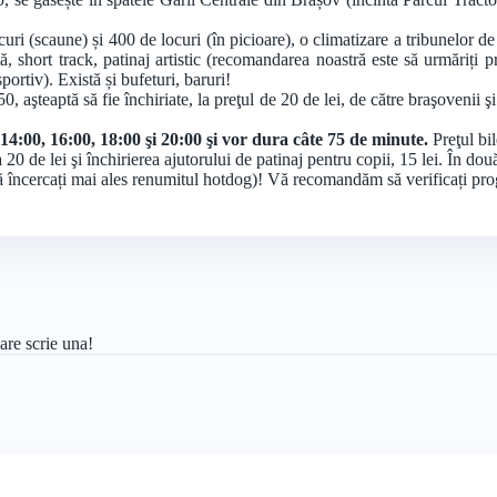
ri (scaune) și 400 de locuri (în picioare), o climatizare a tribunelor de 1
 short track, patinaj artistic (recomandarea noastră este să urmăriți p
ortiv). Există și bufeturi, baruri!
 aşteaptă să fie închiriate, la preţul de 20 de lei, de către braşovenii şi
, 14:00, 16:00, 18:00 şi 20:00 şi vor dura câte 75 de minute.
Preţul bil
a 20 de lei şi închirierea ajutorului de patinaj pentru copii, 15 lei. În dou
(să încercați mai ales renumitul hotdog)! Vă recomandăm să verificați pr
are scrie una!