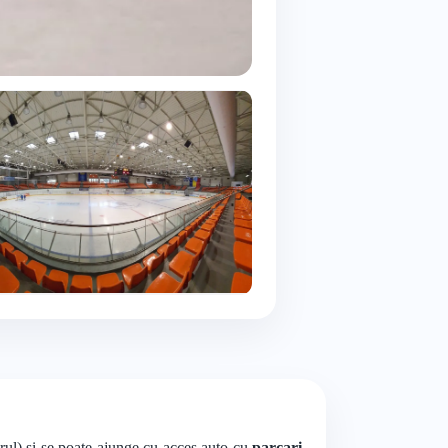
orul) și se poate ajunge cu acces auto cu
parcari