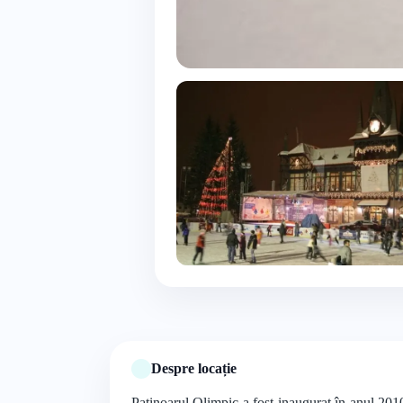
Despre locație
Patinoarul Olimpic a fost inaugurat în anul 2010