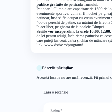
publice gratuite
de pe strada Turnului.
Patinoarul Olimpic are capacitate de 1600 de locu
evenimente sportive, cum ar fi hochei pe gheață,
patinoar, însă să fie ocupat cu vreun eveniment sp
400 de perechi de patine, cu mărimi de la 26 la 50,
în aer liber, pe gheaţa de la poalele Tâmpei.
Seriile vor începe zilnic la orele 10:00, 12:00
de lei pentru adulţi, închirierea patinelor ca cost
care puteți lua ceai, cafea și chiar de mâncare 
link: www.dstbv.ro/program/!
Părerile părinților
Această locație nu are încă recenzii. Fii primul c
Lasă o recenzie
Rating
*