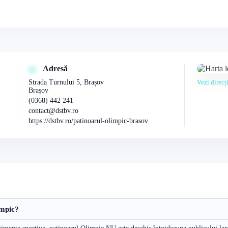
Adresă
Strada Turnului 5, Brașov
Vezi direc
Brașov
(0368) 442 241
contact@dstbv.ro
https://dstbv.ro/patinoarul-olimpic-brasov
impic?