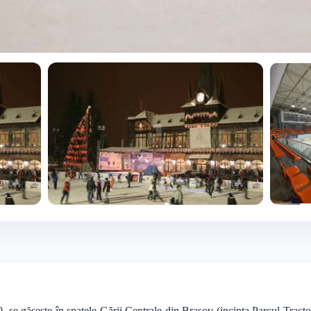
+4 foto
, se găsește în spatele Gării Centrale din Brașov (incinta Parcul Tract