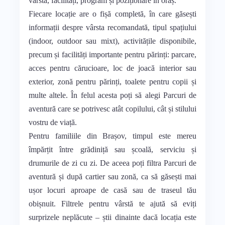
vârstă, facilități, program și poziționare în oraș.
Fiecare locație are o fișă completă, în care găsești
informații despre vârsta recomandată, tipul spațiului
(indoor, outdoor sau mixt), activitățile disponibile,
precum și facilități importante pentru părinți: parcare,
acces pentru cărucioare, loc de joacă interior sau
exterior, zonă pentru părinți, toalete pentru copii și
multe altele. În felul acesta poți să alegi Parcuri de
aventură care se potrivesc atât copilului, cât și stilului
vostru de viață.
Pentru familiile din Brașov, timpul este mereu
împărțit între grădiniță sau școală, serviciu și
drumurile de zi cu zi. De aceea poți filtra Parcuri de
aventură și după cartier sau zonă, ca să găsești mai
ușor locuri aproape de casă sau de traseul tău
obișnuit. Filtrele pentru vârstă te ajută să eviți
surprizele neplăcute – știi dinainte dacă locația este