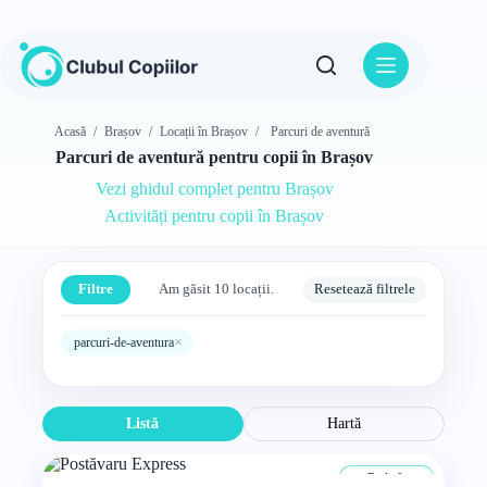
Sari
la
conținut
Acasă
/
Brașov
/
Locații în Brașov
/
Parcuri de aventură
Parcuri de aventură pentru copii în Brașov
Vezi ghidul complet pentru Brașov
Activități pentru copii în Brașov
Filtre
Am găsit 10 locații.
Resetează filtrele
×
parcuri-de-aventura
Listă
Hartă
De la 0 ani