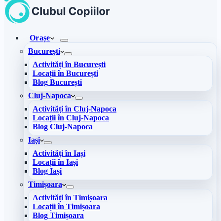
Orașe
București
Activități în București
Locații în București
Blog București
Cluj-Napoca
Activități în Cluj-Napoca
Locații în Cluj-Napoca
Blog Cluj-Napoca
Iași
Activități în Iași
Locații în Iași
Blog Iași
Timișoara
Activități în Timișoara
Locații în Timișoara
Blog Timișoara