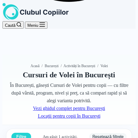
Caută
Meniu
Acasă
/
București
/
Activități în București
/
Volei
Cursuri de Volei în București
În București, găsești Cursuri de Volei pentru copii — cu filtre
după vârstă, program, nivel și preț, ca să compari rapid și să
alegi varianta potrivită.
Vezi ghidul complet pentru București
Locații pentru copii în București
Am găsit 1 activități.
Filtre
Resetează filtrele