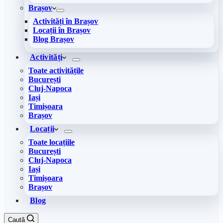
Brașov
Activități în Brașov
Locații în Brașov
Blog Brașov
Activități
Toate activitățile
București
Cluj-Napoca
Iași
Timișoara
Brașov
Locații
Toate locațiile
București
Cluj-Napoca
Iași
Timișoara
Brașov
Blog
Caută