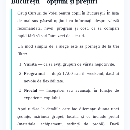
București – opțiuni și prețuri
Cauți Cursuri de Volei pentru copii în București? În lista
de mai sus găsești opțiuni cu informații despre vârstă
recomandată, nivel, program și cost, ca să compari
rapid fără să sari între zeci de site-uri.
Un mod simplu de a alege este să pornești de la trei
filtre:
Vârsta
— ca să eviți grupuri de vârstă nepotrivite.
Programul
— după 17:00 sau în weekend, dacă ai
nevoie de flexibilitate.
Nivelul
— începători sau avansați, în funcție de
experiența copilului.
Apoi uită-te la detaliile care fac diferența: durata unei
ședințe, mărimea grupei, locația și ce include prețul
(materiale, echipament, ședință de probă). Dacă