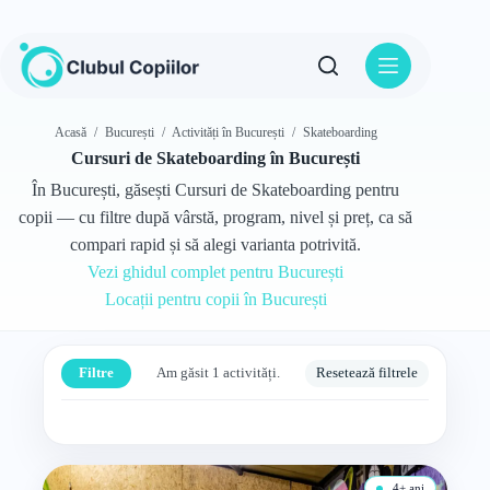
Sari
la
conținut
Acasă
/
București
/
Activități în București
/
Skateboarding
Cursuri de Skateboarding în București
În București, găsești Cursuri de Skateboarding pentru
copii — cu filtre după vârstă, program, nivel și preț, ca să
compari rapid și să alegi varianta potrivită.
Vezi ghidul complet pentru București
Locații pentru copii în București
Filtre
Am găsit 1 activități.
Resetează filtrele
4+ ani