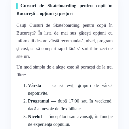
Cursuri de Skateboarding pentru copii în
București – opțiuni și prețuri
Cauți Cursuri de Skateboarding pentru copii în
București? În lista de mai sus găsești opțiuni cu
informații despre vârstă recomandată, nivel, program
și cost, ca să compari rapid fără să sari între zeci de
site-uri.
Un mod simplu de a alege este să pornești de la trei
filtre:
Vârsta
— ca să eviți grupuri de vârstă
nepotrivite.
Programul
— după 17:00 sau în weekend,
dacă ai nevoie de flexibilitate.
Nivelul
— începători sau avansați, în funcție
de experiența copilului.