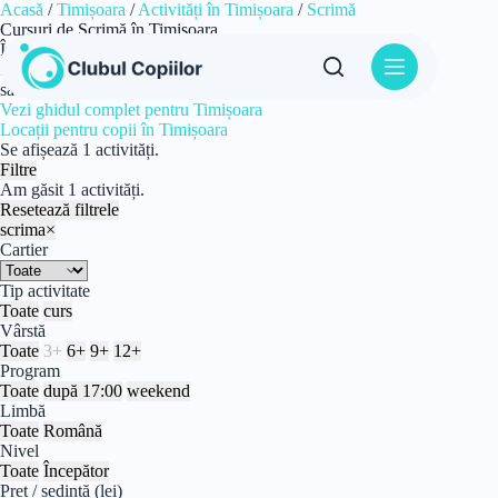
Sari
Acasă
/
Timișoara
/
Activități în Timișoara
/
Scrimă
la
Cursuri de Scrimă în Timișoara
conținut
În Timișoara, găsești Cursuri de Scrimă pentru copii — cu
filtre după vârstă, program, nivel și preț, ca să compari rapid și
să alegi varianta potrivită.
Vezi ghidul complet pentru Timișoara
Locații pentru copii în Timișoara
Se afișează 1 activități.
Filtre
Am găsit 1 activități.
Resetează filtrele
scrima
×
Cartier
Tip activitate
Toate
curs
Vârstă
Toate
3+
6+
9+
12+
Program
Toate
după 17:00
weekend
Limbă
Toate
Română
Nivel
Toate
Începător
Preț / ședință (lei)