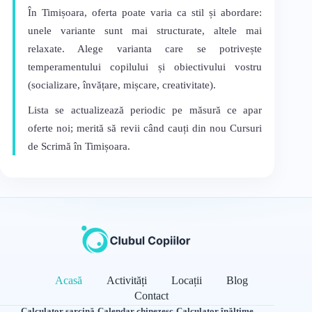
În Timișoara, oferta poate varia ca stil și abordare:
unele variante sunt mai structurate, altele mai
relaxate. Alege varianta care se potrivește
temperamentului copilului și obiectivului vostru
(socializare, învățare, mișcare, creativitate).
Lista se actualizează periodic pe măsură ce apar
oferte noi; merită să revii când cauți din nou Cursuri
de Scrimă în Timișoara.
Acasă
Activități
Locații
Blog
Contact
Calculator sarcină
·
Calendar chinezesc
·
Calculator înălțime