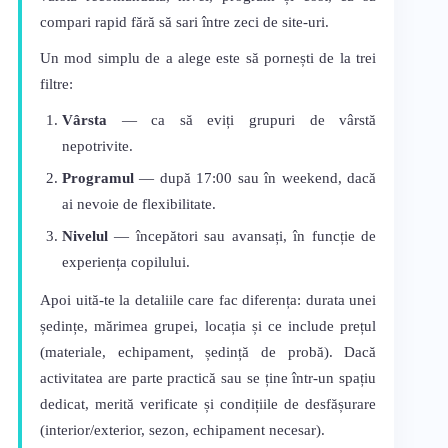
compari rapid fără să sari între zeci de site-uri.
Un mod simplu de a alege este să pornești de la trei
filtre:
Vârsta
— ca să eviți grupuri de vârstă
nepotrivite.
Programul
— după 17:00 sau în weekend, dacă
ai nevoie de flexibilitate.
Nivelul
— începători sau avansați, în funcție de
experiența copilului.
Apoi uită-te la detaliile care fac diferența: durata unei
ședințe, mărimea grupei, locația și ce include prețul
(materiale, echipament, ședință de probă). Dacă
activitatea are parte practică sau se ține într-un spațiu
dedicat, merită verificate și condițiile de desfășurare
(interior/exterior, sezon, echipament necesar).