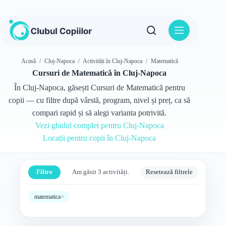
Sari
la
conținut
Acasă
/
Cluj-Napoca
/
Activități în Cluj-Napoca
/
Matematică
Cursuri de Matematică în Cluj-Napoca
În Cluj-Napoca, găsești Cursuri de Matematică pentru
copii — cu filtre după vârstă, program, nivel și preț, ca să
compari rapid și să alegi varianta potrivită.
Vezi ghidul complet pentru Cluj-Napoca
Locații pentru copii în Cluj-Napoca
Filtre
Am găsit 3 activități.
Resetează filtrele
×
matematica