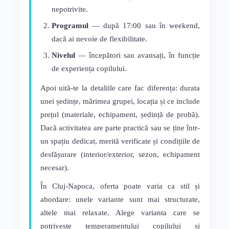
nepotrivite.
Programul
— după 17:00 sau în weekend,
dacă ai nevoie de flexibilitate.
Nivelul
— începători sau avansați, în funcție
de experiența copilului.
Apoi uită-te la detaliile care fac diferența: durata
unei ședințe, mărimea grupei, locația și ce include
prețul (materiale, echipament, ședință de probă).
Dacă activitatea are parte practică sau se ține într-
un spațiu dedicat, merită verificate și condițiile de
desfășurare (interior/exterior, sezon, echipament
necesar).
În Cluj-Napoca, oferta poate varia ca stil și
abordare: unele variante sunt mai structurate,
altele mai relaxate. Alege varianta care se
potrivește temperamentului copilului și