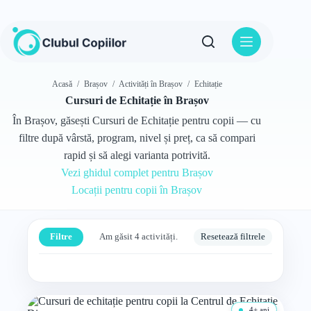
Sari
la
conținut
Acasă
/
Brașov
/
Activități în Brașov
/
Echitație
Cursuri de Echitație în Brașov
În Brașov, găsești Cursuri de Echitație pentru copii — cu
filtre după vârstă, program, nivel și preț, ca să compari
rapid și să alegi varianta potrivită.
Vezi ghidul complet pentru Brașov
Locații pentru copii în Brașov
Filtre
Am găsit 4 activități.
Resetează filtrele
4+ ani