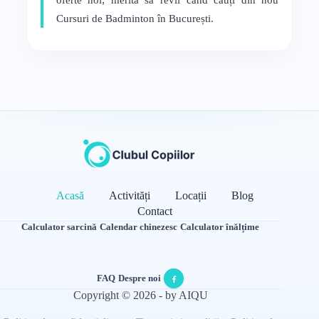
oferte noi; merită să revii când cauți din nou
Cursuri de Badminton în București.
Acasă
Activități
Locații
Blog
Contact
Calculator sarcină
·
Calendar chinezesc
·
Calculator înălțime
FAQ
·
Despre noi
·
Copyright © 2026 - by AIQU