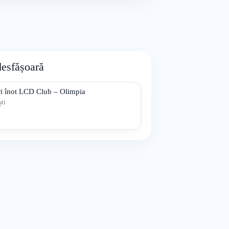
desfășoară
i înot LCD Club – Olimpia
ti