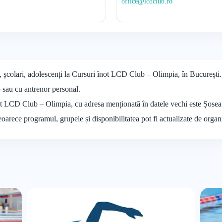
office@lcdclub.ro
i, școlari, adolescenți la Cursuri înot LCD Club – Olimpia, în București.
p sau cu antrenor personal.
înot LCD Club – Olimpia, cu adresa menționată în datele vechi este Șos
deoarece programul, grupele și disponibilitatea pot fi actualizate de organ