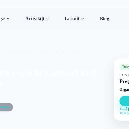
șe
Activități
Locații
Blog
ri de înot pentru copii la Cursuri înot LCD Club – Olimpia
Însc
ru copii la Cursuri înot
COST
a
Preț
Organ
curești
Sună 
Vezi 