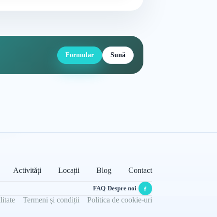
Formular
Sună
Activități
Locații
Blog
Contact
FAQ
·
Despre noi
·
litate
Termeni și condiții
Politica de cookie-uri