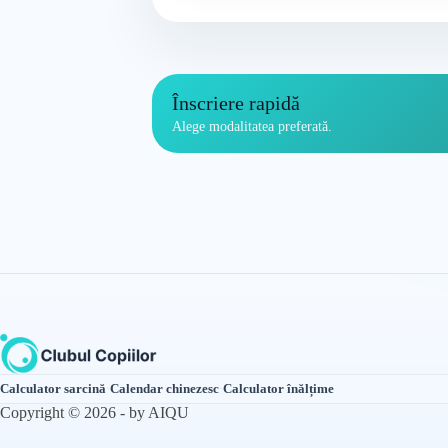
Înscriere rapidă
Alege modalitatea preferată.
Calculator sarcină
·
Calendar chinezesc
·
Calculator înălțime
Copyright © 2026 - by AIQU