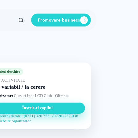
Promovare business
rieri deschise
 ACTIVITATE
 variabil / la cerere
izator:
Cursuri înot LCD Club - Olimpia
Înscrie-ți copilul
pentru detalii: (0771) 326 755 | (0726) 257 938
website organizator