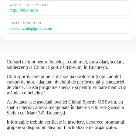
WEBSITE ACTIVITATE
http://obswim.ro
EMAIL ÎNSCRIERI
obswimclub@gmail.com
Cursuri de înot pentru bebeluși, copii mici, preșcolari, școlari,
adolescenți la Clubul Sportiv OBSwim, în București.
Club sportiv care pune la dispoziția doritorilor (copii, adulți)
cursuri de înot, adaptate nivelului de performanță și categoriei
de vârstă. Există programe speciale și pentru viitoare mămici și
mămici cu bebeluși!
Activitatea este asociată locației Clubul Sportiv OBSwim, cu
spațiu interior; adresa menționată în datele vechi este Șoseaua
Ștefan cel Mare 7-9, București.
Informațiile trebuie verificate la înscriere, deoarece programul,
grupele și disponibilitatea pot fi actualizate de organizator.