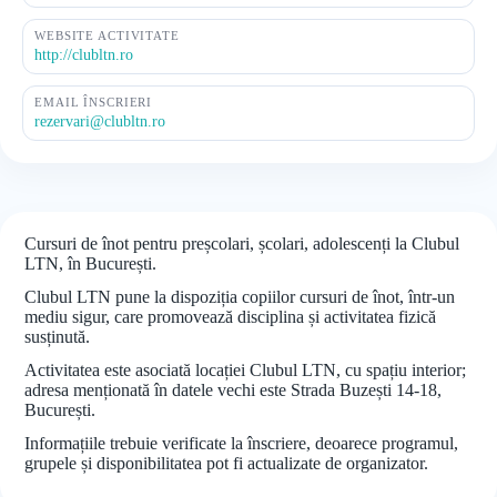
WEBSITE ACTIVITATE
http://clubltn.ro
EMAIL ÎNSCRIERI
rezervari@clubltn.ro
Cursuri de înot pentru preșcolari, școlari, adolescenți la Clubul
LTN, în București.
Clubul LTN pune la dispoziția copiilor cursuri de înot, într-un
mediu sigur, care promovează disciplina și activitatea fizică
susținută.
Activitatea este asociată locației Clubul LTN, cu spațiu interior;
adresa menționată în datele vechi este Strada Buzești 14-18,
București.
Informațiile trebuie verificate la înscriere, deoarece programul,
grupele și disponibilitatea pot fi actualizate de organizator.