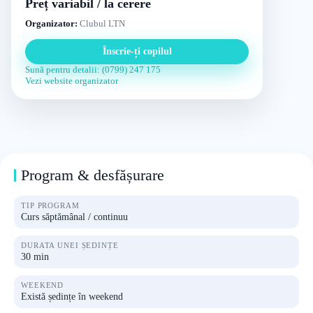
Preț variabil / la cerere
Organizator:
Clubul LTN
Înscrie-ți copilul
Sună pentru detalii: (0799) 247 175
Vezi website organizator
Program & desfășurare
TIP PROGRAM
Curs săptămânal / continuu
DURATA UNEI ȘEDINȚE
30 min
WEEKEND
Există ședințe în weekend