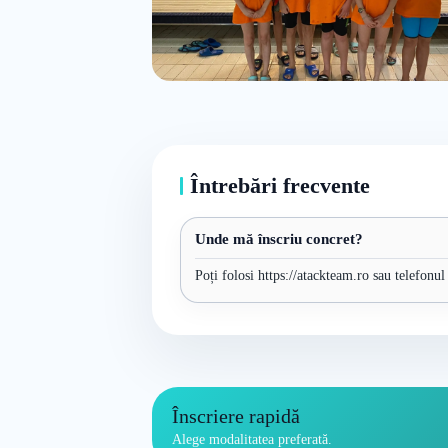
Întrebări frecvente
Unde mă înscriu concret?
Poți folosi https://atackteam.ro sau telefonul
Înscriere rapidă
Alege modalitatea preferată.