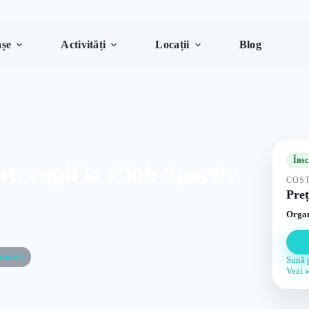
șe
Activități
Locații
Blog
ri de înot pentru copii la Club Sportiv Atack Team
Însc
ru copii la Club Sportiv
COST
Preț
Organ
curești
Sună 
Vezi 