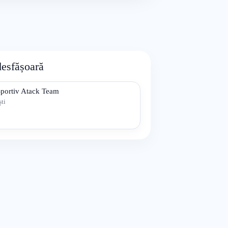
desfășoară
Sportiv Atack Team
ti