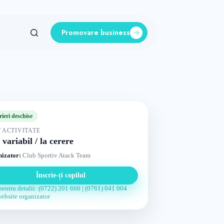
Promovare business
rieri deschise
 ACTIVITATE
 variabil / la cerere
izator:
Club Sportiv Atack Team
Înscrie-ți copilul
pentru detalii: (0722) 201 666 | (0761) 041 004
website organizator