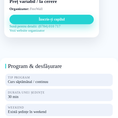
Preț variabil / la cerere
Organizator:
FreeWall
Înscrie-ți copilul
Sună pentru detalii: (0784) 010 717
Vezi website organizator
Program & desfășurare
TIP PROGRAM
Curs săptămânal / continuu
DURATA UNEI ȘEDINȚE
30 min
WEEKEND
Există ședințe în weekend