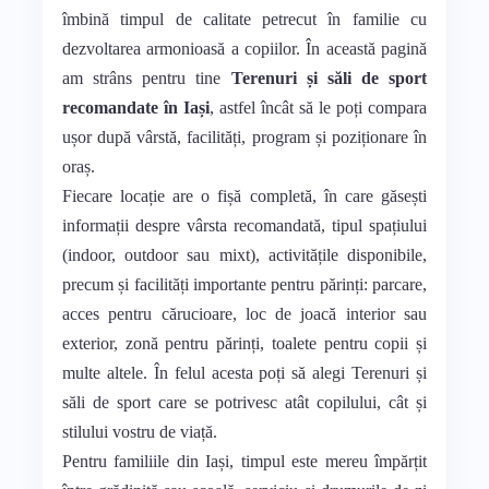
îmbină timpul de calitate petrecut în familie cu
dezvoltarea armonioasă a copiilor. În această pagină
am strâns pentru tine
Terenuri și săli de sport
recomandate în Iași
, astfel încât să le poți compara
ușor după vârstă, facilități, program și poziționare în
oraș.
Fiecare locație are o fișă completă, în care găsești
informații despre vârsta recomandată, tipul spațiului
(indoor, outdoor sau mixt), activitățile disponibile,
precum și facilități importante pentru părinți: parcare,
acces pentru cărucioare, loc de joacă interior sau
exterior, zonă pentru părinți, toalete pentru copii și
multe altele. În felul acesta poți să alegi Terenuri și
săli de sport care se potrivesc atât copilului, cât și
stilului vostru de viață.
Pentru familiile din Iași, timpul este mereu împărțit