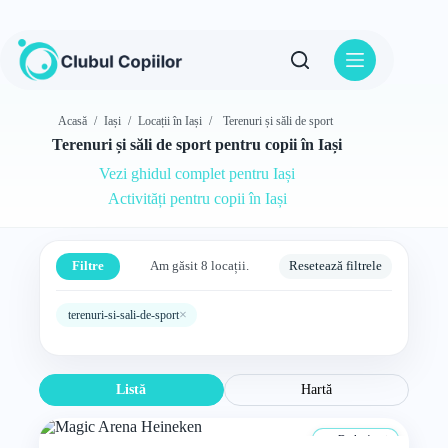
Sari
la
conținut
Acasă
/
Iași
/
Locații în Iași
/
Terenuri și săli de sport
Terenuri și săli de sport pentru copii în Iași
Vezi ghidul complet pentru Iași
Activități pentru copii în Iași
Filtre
Am găsit 8 locații.
Resetează filtrele
×
terenuri-si-sali-de-sport
Listă
Hartă
De la 4 ani