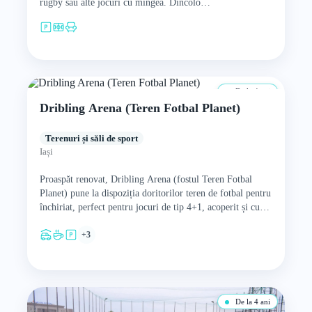
rugby sau alte jocuri cu mingea. Dincolo…
De la 4 ani
Dribling Arena (Teren Fotbal Planet)
Terenuri și săli de sport
Iași
Proaspăt renovat, Dribling Arena (fostul Teren Fotbal
Planet) pune la dispoziția doritorilor teren de fotbal pentru
închiriat, perfect pentru jocuri de tip 4+1, acoperit și cu…
+3
De la 4 ani