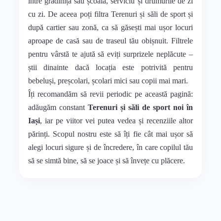
între grădiniță sau școală, serviciu și drumurile de zi
cu zi. De aceea poți filtra Terenuri și săli de sport și
după cartier sau zonă, ca să găsești mai ușor locuri
aproape de casă sau de traseul tău obișnuit. Filtrele
pentru vârstă te ajută să eviți surprizele neplăcute –
știi dinainte dacă locația este potrivită pentru
bebeluși, preșcolari, școlari mici sau copii mai mari.
Îți recomandăm să revii periodic pe această pagină:
adăugăm constant
Terenuri și săli de sport noi în
Iași
, iar pe viitor vei putea vedea și recenziile altor
părinți. Scopul nostru este să îți fie cât mai ușor să
alegi locuri sigure și de încredere, în care copilul tău
să se simtă bine, să se joace și să învețe cu plăcere.