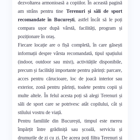
dezvoltarea armonioasă a copiilor. În această pagină
am strâns pentru tine
Terenuri și săli de sport
recomandate în București
, astfel încât să le poți
compara ușor după vârstă, facilități, program și
poziționare în oraș.
Fiecare locație are o fișă completă, în care găsești
informații despre vârsta recomandată, tipul spațiului
(indoor, outdoor sau mixt), activitățile disponibile,
precum și facilități importante pentru părinți: parcare,
acces pentru cărucioare, loc de joacă interior sau
exterior, zonă pentru părinți, toalete pentru copii și
multe altele. În felul acesta poți să alegi Terenuri și
săli de sport care se potrivesc atât copilului, cât și
stilului vostru de viață.
Pentru familiile din București, timpul este mereu
împărțit între grădiniță sau școală, serviciu și
drumurile de zi cu zi. De aceea poți filtra Terenuri și