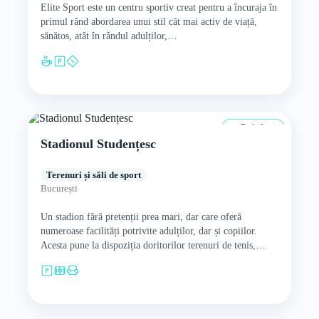
Elite Sport este un centru sportiv creat pentru a încuraja în
primul rând abordarea unui stil cât mai activ de viață,
sănătos, atât în rândul adulților,…
De la 0 ani
Stadionul Studențesc
Terenuri și săli de sport
București
Un stadion fără pretenții prea mari, dar care oferă
numeroase facilități potrivite adulților, dar și copiilor.
Acesta pune la dispoziția doritorilor terenuri de tenis,
baschet, rugby,…