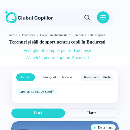
Sari
la
conținut
Acasă
/
București
/
Locații în București
/
Terenuri și săli de sport
Terenuri și săli de sport pentru copii în București
Vezi ghidul complet pentru București
Activități pentru copii în București
Filtre
Am găsit 11 locații.
Resetează filtrele
×
terenuri-si-sali-de-sport
Listă
Hartă
De la 4 ani