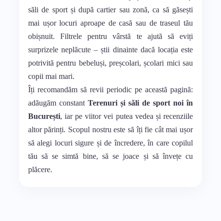
săli de sport și după cartier sau zonă, ca să găsești
mai ușor locuri aproape de casă sau de traseul tău
obișnuit. Filtrele pentru vârstă te ajută să eviți
surprizele neplăcute – știi dinainte dacă locația este
potrivită pentru bebeluși, preșcolari, școlari mici sau
copii mai mari.
Îți recomandăm să revii periodic pe această pagină:
adăugăm constant
Terenuri și săli de sport noi în
București
, iar pe viitor vei putea vedea și recenziile
altor părinți. Scopul nostru este să îți fie cât mai ușor
să alegi locuri sigure și de încredere, în care copilul
tău să se simtă bine, să se joace și să învețe cu
plăcere.