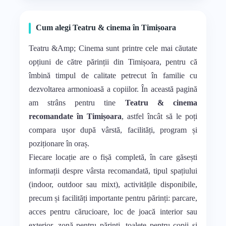
Cum alegi Teatru & cinema în Timișoara
Teatru &Amp; Cinema sunt printre cele mai căutate
opțiuni de către părinții din Timișoara, pentru că
îmbină timpul de calitate petrecut în familie cu
dezvoltarea armonioasă a copiilor. În această pagină
am strâns pentru tine
Teatru & cinema
recomandate în Timișoara
, astfel încât să le poți
compara ușor după vârstă, facilități, program și
poziționare în oraș.
Fiecare locație are o fișă completă, în care găsești
informații despre vârsta recomandată, tipul spațiului
(indoor, outdoor sau mixt), activitățile disponibile,
precum și facilități importante pentru părinți: parcare,
acces pentru cărucioare, loc de joacă interior sau
exterior, zonă pentru părinți, toalete pentru copii și