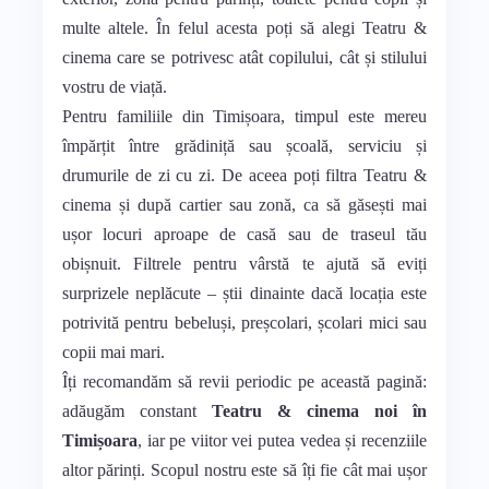
multe altele. În felul acesta poți să alegi Teatru &
cinema care se potrivesc atât copilului, cât și stilului
vostru de viață.
Pentru familiile din Timișoara, timpul este mereu
împărțit între grădiniță sau școală, serviciu și
drumurile de zi cu zi. De aceea poți filtra Teatru &
cinema și după cartier sau zonă, ca să găsești mai
ușor locuri aproape de casă sau de traseul tău
obișnuit. Filtrele pentru vârstă te ajută să eviți
surprizele neplăcute – știi dinainte dacă locația este
potrivită pentru bebeluși, preșcolari, școlari mici sau
copii mai mari.
Îți recomandăm să revii periodic pe această pagină:
adăugăm constant
Teatru & cinema noi în
Timișoara
, iar pe viitor vei putea vedea și recenziile
altor părinți. Scopul nostru este să îți fie cât mai ușor