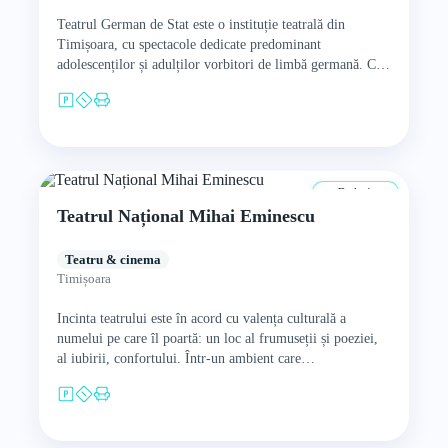
Teatrul German de Stat este o instituție teatrală din
Timișoara, cu spectacole dedicate predominant
adolescenților și adulților vorbitori de limbă germană. Cu
toate acestea, piesele au…
De la 4 ani
Teatrul Național Mihai Eminescu
Teatru & cinema
Timișoara
Incinta teatrului este în acord cu valența culturală a
numelui pe care îl poartă: un loc al frumuseții și poeziei,
al iubirii, confortului. Într-un ambient care…