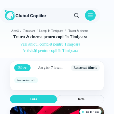
Sari
la
conținut
Acasă
/
Timișoara
/
Locații în Timișoara
/
Teatru & cinema
Teatru & cinema pentru copii în Timișoara
Vezi ghidul complet pentru Timișoara
Activități pentru copii în Timișoara
Filtre
Am găsit 7 locații.
Resetează filtrele
×
teatru-cinema
Listă
Hartă
De la 4 ani