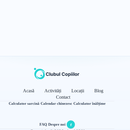
Acasă
Activități
Locații
Blog
Contact
Calculator sarcină
·
Calendar chinezesc
·
Calculator înălțime
FAQ
·
Despre noi
·