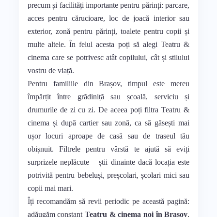
precum și facilități importante pentru părinți: parcare,
acces pentru cărucioare, loc de joacă interior sau
exterior, zonă pentru părinți, toalete pentru copii și
multe altele. În felul acesta poți să alegi Teatru &
cinema care se potrivesc atât copilului, cât și stilului
vostru de viață.
Pentru familiile din Brașov, timpul este mereu
împărțit între grădiniță sau școală, serviciu și
drumurile de zi cu zi. De aceea poți filtra Teatru &
cinema și după cartier sau zonă, ca să găsești mai
ușor locuri aproape de casă sau de traseul tău
obișnuit. Filtrele pentru vârstă te ajută să eviți
surprizele neplăcute – știi dinainte dacă locația este
potrivită pentru bebeluși, preșcolari, școlari mici sau
copii mai mari.
Îți recomandăm să revii periodic pe această pagină:
adăugăm constant
Teatru & cinema noi în Brașov
,