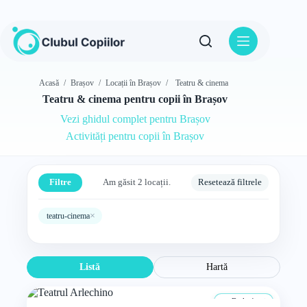
Sari
la
conținut
Acasă
/
Brașov
/
Locații în Brașov
/
Teatru & cinema
Teatru & cinema pentru copii în Brașov
Vezi ghidul complet pentru Brașov
Activități pentru copii în Brașov
Filtre
Am găsit 2 locații.
Resetează filtrele
×
teatru-cinema
Listă
Hartă
De la 4 ani