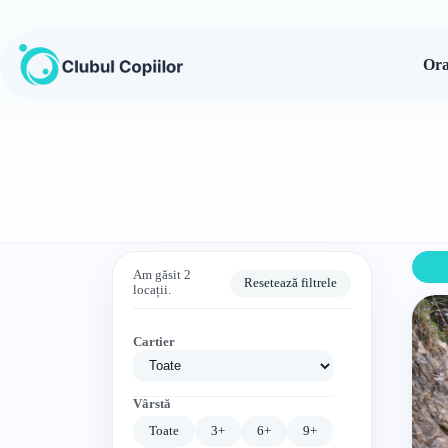
Sari
la
conținut
Ora
Am găsit 2
Resetează filtrele
locații.
Cartier
Vârstă
Toate
3+
6+
9+