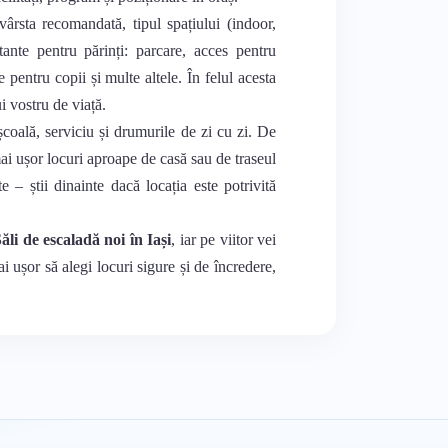
vârsta recomandată, tipul spațiului (indoor,
rtante pentru părinți: parcare, acces pentru
e pentru copii și multe altele. În felul acesta
ui vostru de viață.
 școală, serviciu și drumurile de zi cu zi. De
mai ușor locuri aproape de casă sau de traseul
te – știi dinainte dacă locația este potrivită
ăli de escaladă noi în Iași
, iar pe viitor vei
ai ușor să alegi locuri sigure și de încredere,