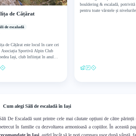
bouldering & escaladă, potrivită
pentru toate vârstele și niveluril
lița de Cățărat
experiență. Există peste 400 de 
panouri…
ăli de escaladă
i
ița de Cățărat este locul în care cei
 Asociația Sportivă Alpin Club
edea Iași, club înființat în anul
4, își desfășoară antrenamentele și
surile. În…
Cum alegi Săli de escaladă în Iași
Săli De Escaladă sunt printre cele mai căutate opțiuni de către părinții 
petrecut în familie cu dezvoltarea armonioasă a copiilor. În această p
recomandate în Iași
, astfel încât să le poți compara ușor după vârstă, fa