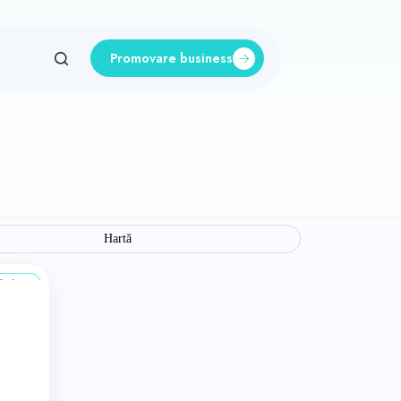
Promovare business
Hartă
a 4 ani