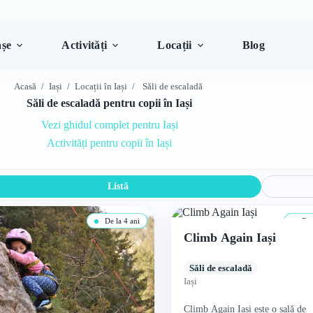
șe
Activități
Locații
Blog
Acasă
/
Iași
/
Locații în Iași
/
Săli de escaladă
Săli de escaladă pentru copii în Iași
Vezi ghidul complet pentru Iași
Activități pentru copii în Iași
Listă
De la 4 ani
De l
Climb Again Iași
Săli de escaladă
Iași
Climb Again Iași este o sală de