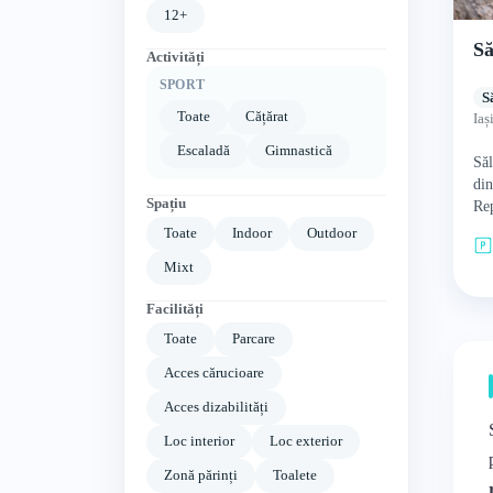
12+
Să
Activități
SPORT
S
Toate
Cățărat
Iaș
Escaladă
Gimnastică
Săl
din
Spațiu
Rep
200
Toate
Indoor
Outdoor
cur
Mixt
Facilități
Toate
Parcare
Acces cărucioare
Acces dizabilități
Loc interior
Loc exterior
Zonă părinți
Toalete