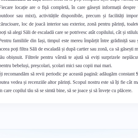
Fiecare locație are o fișă completă, în care găsești informații despre 
outdoor sau mixt), activitățile disponibile, precum și facilități impo
cărucioare, loc de joacă interior sau exterior, zonă pentru părinți, toalet
poți să alegi Săli de escaladă care se potrivesc atât copilului, cât și stilul
Pentru familiile din Iași, timpul este mereu împărțit între grădiniță sau
aceea poți filtra Săli de escaladă și după cartier sau zonă, ca să găsești 
tău obișnuit. Filtrele pentru vârstă te ajută să eviți surprizele neplăcu
pentru bebeluși, preșcolari, școlari mici sau copii mai mari.
Îți recomandăm să revii periodic pe această pagină: adăugăm constant
S
putea vedea și recenziile altor părinți. Scopul nostru este să îți fie cât m
în care copilul tău să se simtă bine, să se joace și să învețe cu plăcere.