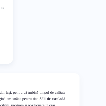
e de
m 2 de
din Iași, pentru că îmbină timpul de calitate
agină am strâns pentru tine
Săli de escaladă
cilități, program și poziționare în oraș.