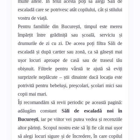
multe altele. În felul acesta poți să alegi Săli de
escaladă care se potrivesc atât copilului, cât și stilului
vostru de viață.
Pentru familiile din București, timpul este mereu
împărțit între grădiniță sau școală, serviciu și
drumurile de zi cu zi. De aceea poți filtra Săli de
escaladă și după cartier sau zonă, ca să găsești mai
ușor locuri aproape de casă sau de traseul tău
obișnuit. Filtrele pentru vârstă te ajută să eviți
surprizele neplăcute – știi dinainte dacă locația este
potrivită pentru bebeluși, preșcolari, școlari mici sau
copii mai mari.
Îți recomandăm să revii periodic pe această pagină:
adăugăm constant
Săli de escaladă noi în
București
, iar pe viitor vei putea vedea și recenziile
altor părinți. Scopul nostru este să îți fie cât mai ușor
să alegi locuri sigure și de încredere, în care copilul