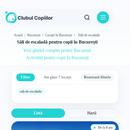
Sari
la
conținut
Acasă
/
București
/
Locații în București
/
Săli de escaladă
Săli de escaladă pentru copii în București
Vezi ghidul complet pentru București
Activități pentru copii în București
Filtre
Am găsit 7 locații.
Resetează filtrele
×
sali-de-escalada
Listă
Hartă
De la 8 ani