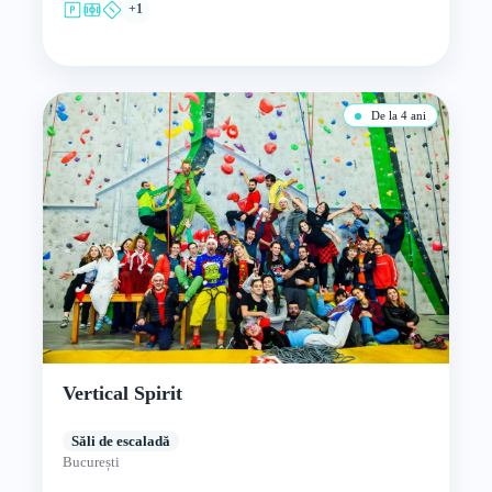
+1
De la 4 ani
Vertical Spirit
Săli de escaladă
București