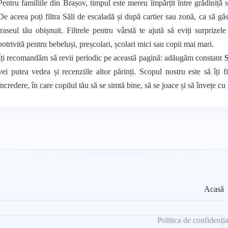
Pentru familiile din Brașov, timpul este mereu împărțit între grădiniță s
De aceea poți filtra Săli de escaladă și după cartier sau zonă, ca să gă
traseul tău obișnuit. Filtrele pentru vârstă te ajută să eviți surprizel
potrivită pentru bebeluși, preșcolari, școlari mici sau copii mai mari.
Îți recomandăm să revii periodic pe această pagină: adăugăm constant
S
vei putea vedea și recenziile altor părinți. Scopul nostru este să îți f
încredere, în care copilul tău să se simtă bine, să se joace și să învețe cu
Acasă
Politica de confidenția