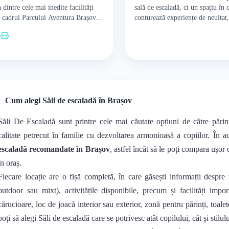
 dintre cele mai inedite facilități
sală de escaladă, ci un spațiu în 
 cadrul Parcului Aventura Brașov,
conturează experiențe de neuitat,
rind jocuri interactive portrivite
pentru cățărători cât și pentru…
tru toate vârstele, de…
Cum alegi Săli de escaladă în Brașov
Săli De Escaladă sunt printre cele mai căutate opțiuni de către pări
calitate petrecut în familie cu dezvoltarea armonioasă a copiilor. În 
escaladă recomandate în Brașov
, astfel încât să le poți compara ușor 
în oraș.
Fiecare locație are o fișă completă, în care găsești informații despre 
outdoor sau mixt), activitățile disponibile, precum și facilități impo
cărucioare, loc de joacă interior sau exterior, zonă pentru părinți, toalet
poți să alegi Săli de escaladă care se potrivesc atât copilului, cât și stilul