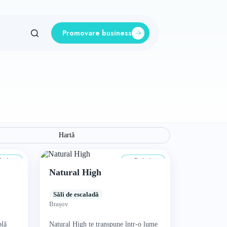
Promovare business
Hartă
a 4 ani
De la 4 ani
Natural High
Săli de escaladă
Brașov
plă
Natural High te transpune într-o lume