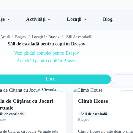
șe
Activități
Locații
Blog
Acasă
/
Brașov
/
Locații în Brașov
/
Săli de escaladă
Săli de escaladă pentru copii în Brașov
Vezi ghidul complet pentru Brașov
Activități pentru copii în Brașov
Listă
De la 4 ani
De l
la de Cățărat cu Jocuri
Climb House
rtuale
ăli de escaladă
Săli de escaladă
așov
Brașov
a de Cățărat cu Jocuri Virtuale este
Climb House nu este doar o sim