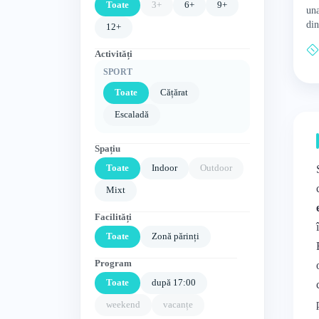
Toate
3+
6+
9+
una
din
12+
ofe
pen
Activități
SPORT
Toate
Cățărat
Escaladă
Spațiu
Toate
Indoor
Outdoor
Mixt
Facilități
Toate
Zonă părinți
Program
Toate
după 17:00
weekend
vacanțe