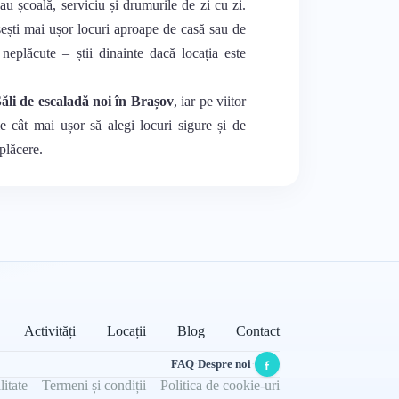
au școală, serviciu și drumurile de zi cu zi.
sești mai ușor locuri aproape de casă sau de
e neplăcute – știi dinainte dacă locația este
ăli de escaladă noi în Brașov
, iar pe viitor
ie cât mai ușor să alegi locuri sigure și de
 plăcere.
Activități
Locații
Blog
Contact
FAQ
·
Despre noi
·
litate
Termeni și condiții
Politica de cookie-uri