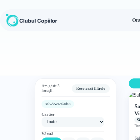
Sari
la
conținut
Ora
Am găsit 3
Resetează filtrele
locații.
×
sali-de-escalada
Sa
Vi
Cartier
S
Br
Vârstă
Sal