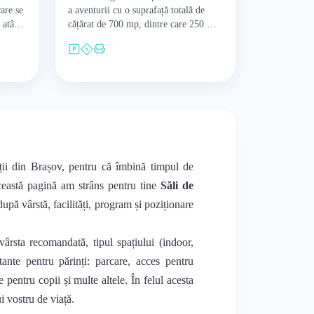
care se
a aventurii cu o suprafață totală de
 atât
cățărat de 700 mp, dintre care 250 mp
sunt pentru escaladă și 450…
nții din Brașov, pentru că îmbină timpul de
această pagină am strâns pentru tine
Săli de
după vârstă, facilități, program și poziționare
vârsta recomandată, tipul spațiului (indoor,
rtante pentru părinți: parcare, acces pentru
e pentru copii și multe altele. În felul acesta
ui vostru de viață.