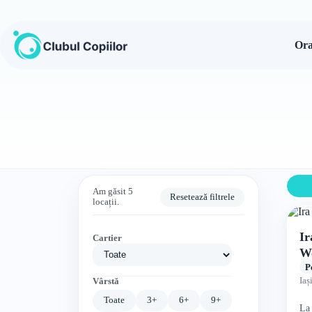
Sari
la
conținut
Ora
Am găsit 5
Resetează filtrele
locații.
Ir
Cartier
W
P
Iaș
Vârstă
Toate
3+
6+
9+
La 