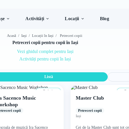
șe
Activități
Locații
Blog
Acasă
/
Iași
/
Locații în Iași
/
Petreceri copii
Petreceri copii pentru copii în Iași
Vezi ghidul complet pentru Iași
Activități pentru copii în Iași
Listă
De la 4 ani
De l
a Sacenco Music
Master Club
orkshop
etreceri copii
Petreceri copii
i
Iași
școala de muzică Ira Sacenco
Cei de la Master Club sunt tot ce