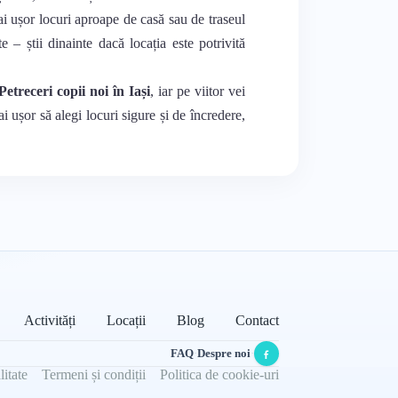
mai ușor locuri aproape de casă sau de traseul
te – știi dinainte dacă locația este potrivită
Petreceri copii noi în Iași
, iar pe viitor vei
ai ușor să alegi locuri sigure și de încredere,
Activități
Locații
Blog
Contact
FAQ
·
Despre noi
·
litate
Termeni și condiții
Politica de cookie-uri