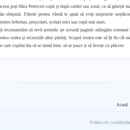
aceea poți filtra Petreceri copii și după cartier sau zonă, ca să găsești 
tău obișnuit. Filtrele pentru vârstă te ajută să eviți surprizele neplăcu
pentru bebeluși, preșcolari, școlari mici sau copii mai mari.
Îți recomandăm să revii periodic pe această pagină: adăugăm constant
putea vedea și recenziile altor părinți. Scopul nostru este să îți fie cât m
în care copilul tău să se simtă bine, să se joace și să învețe cu plăcere.
Acasă
Politica de confidenția