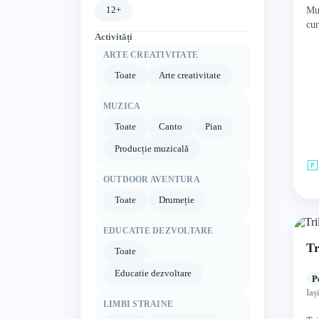
12+
Mu
cur
Activități
teo
co
ARTE CREATIVITATE
Toate
Arte creativitate
MUZICA
Toate
Canto
Pian
Producție muzicală
OUTDOOR AVENTURA
Toate
Drumeție
EDUCATIE DEZVOLTARE
Tr
Toate
Educatie dezvoltare
P
Iaș
LIMBI STRAINE