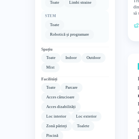
Tri
Toate
Limbi straine
din
să 
STEM
act
Toate
Robotică și programare
Spațiu
Toate
Indoor
Outdoor
Mixt
Facilități
Toate
Parcare
Acces cărucioare
Acces dizabilități
Loc interior
Loc exterior
Zonă părinți
Toalete
Piscină