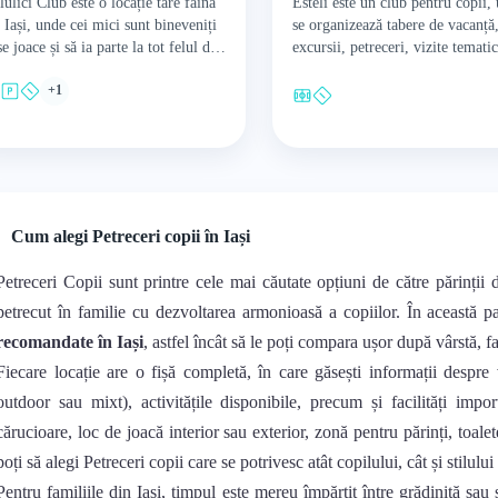
lulici Club este o locație tare faină
Esteli este un club pentru copii,
 Iași, unde cei mici sunt bineveniți
se organizează tabere de vacanță
se joace și să ia parte la tot felul de
excursii, petreceri, vizite tematic
ivități…
ateliere și tot felul de activități 
+1
scopul de…
Cum alegi Petreceri copii în Iași
Petreceri Copii sunt printre cele mai căutate opțiuni de către părinții 
petrecut în familie cu dezvoltarea armonioasă a copiilor. În această 
recomandate în Iași
, astfel încât să le poți compara ușor după vârstă, fa
Fiecare locație are o fișă completă, în care găsești informații despre 
outdoor sau mixt), activitățile disponibile, precum și facilități impo
cărucioare, loc de joacă interior sau exterior, zonă pentru părinți, toalet
poți să alegi Petreceri copii care se potrivesc atât copilului, cât și stilului
Pentru familiile din Iași, timpul este mereu împărțit între grădiniță sau