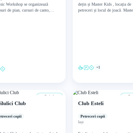
sic Workshop se organizează
dețin și Master Kids , locația de
suri de pian, cursuri de canto,
petreceri și locul de joacă. Mast
rie muzicală și saxofon pentru
este locul pe…
pii. De asemenea, dispune de…
+1
De la 0 ani
De l
ilulici Club
Club Esteli
etreceri copii
Petreceri copii
i
Iași