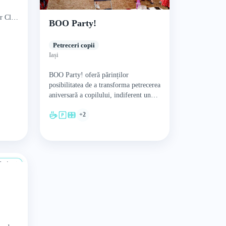
er Club
BOO Party!
Petreceri copii
Iași
BOO Party! oferă părinților
posibilitatea de a transforma petrecerea
aniversară a copilului, indiferent unde
s-ar ține aceasta, într-un eveniment cu
+2
totul și cu totul special –…
a 4 ani