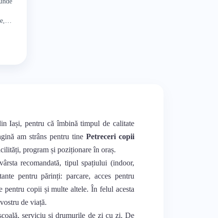
 unde
,
e,
care au
din Iași, pentru că îmbină timpul de calitate
pagină am strâns pentru tine
Petreceri copii
cilități, program și poziționare în oraș.
vârsta recomandată, tipul spațiului (indoor,
rtante pentru părinți: parcare, acces pentru
e pentru copii și multe altele. În felul acesta
 vostru de viață.
 școală, serviciu și drumurile de zi cu zi. De