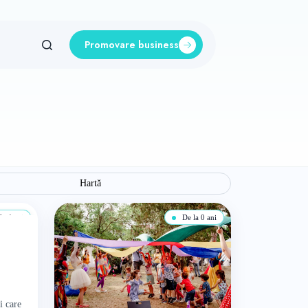
Promovare business
Hartă
a 4 ani
De la 0 ani
i care