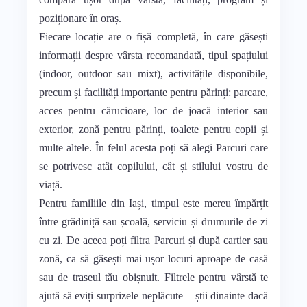
poziționare în oraș.
Fiecare locație are o fișă completă, în care găsești
informații despre vârsta recomandată, tipul spațiului
(indoor, outdoor sau mixt), activitățile disponibile,
precum și facilități importante pentru părinți: parcare,
acces pentru cărucioare, loc de joacă interior sau
exterior, zonă pentru părinți, toalete pentru copii și
multe altele. În felul acesta poți să alegi Parcuri care
se potrivesc atât copilului, cât și stilului vostru de
viață.
Pentru familiile din Iași, timpul este mereu împărțit
între grădiniță sau școală, serviciu și drumurile de zi
cu zi. De aceea poți filtra Parcuri și după cartier sau
zonă, ca să găsești mai ușor locuri aproape de casă
sau de traseul tău obișnuit. Filtrele pentru vârstă te
ajută să eviți surprizele neplăcute – știi dinainte dacă