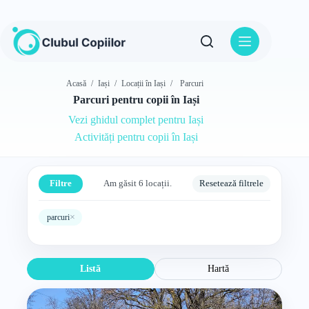
Sari
la
conținut
Acasă
/
Iași
/
Locații în Iași
/
Parcuri
Parcuri pentru copii în Iași
Vezi ghidul complet pentru Iași
Activități pentru copii în Iași
Filtre
Am găsit 6 locații.
Resetează filtrele
×
parcuri
Listă
Hartă