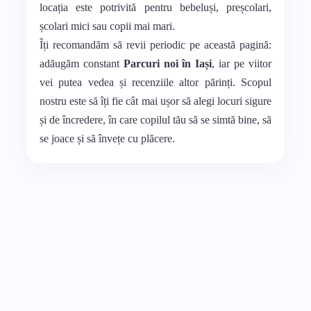
locația este potrivită pentru bebeluși, preșcolari,
școlari mici sau copii mai mari.
Îți recomandăm să revii periodic pe această pagină:
adăugăm constant
Parcuri noi în Iași
, iar pe viitor
vei putea vedea și recenziile altor părinți. Scopul
nostru este să îți fie cât mai ușor să alegi locuri sigure
și de încredere, în care copilul tău să se simtă bine, să
se joace și să învețe cu plăcere.