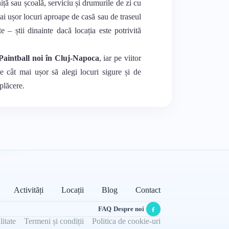
iță sau școală, serviciu și drumurile de zi cu
mai ușor locuri aproape de casă sau de traseul
te – știi dinainte dacă locația este potrivită
Paintball noi în Cluj-Napoca
, iar pe viitor
ie cât mai ușor să alegi locuri sigure și de
 plăcere.
Activități
Locații
Blog
Contact
FAQ
·
Despre noi
·
litate
Termeni și condiții
Politica de cookie-uri