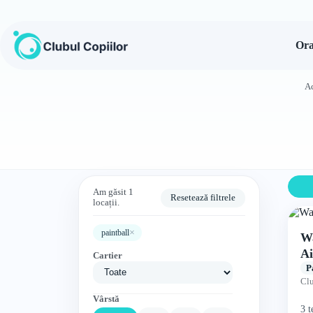
Sari
la
conținut
Ora
A
Am găsit 1
Resetează filtrele
locații.
×
paintball
Wa
Ai
Cartier
P
Cl
Vârstă
3 t