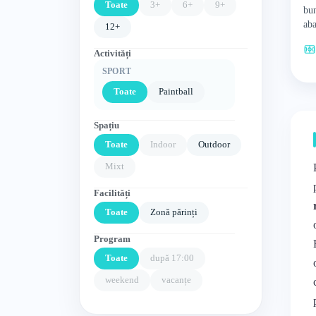
Toate
3+
6+
9+
bun
aba
12+
Zon
com
Activități
SPORT
Toate
Paintball
Spațiu
Toate
Indoor
Outdoor
Mixt
Facilități
Toate
Zonă părinți
Program
Toate
după 17:00
weekend
vacanțe