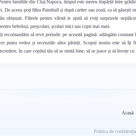
Pentru familiile din Cluj-Napoca, timpul este mereu împărțit între grădin
zi. De aceea poți filtra Paintball și după cartier sau zonă, ca să găsești 
tău obișnuit. Filtrele pentru vârstă te ajută să eviți surprizele neplăcu
pentru bebeluși, preșcolari, școlari mici sau copii mai mari.
Îți recomandăm să revii periodic pe această pagină: adăugăm constant
vei putea vedea și recenziile altor părinți. Scopul nostru este să îți f
încredere, în care copilul tău să se simtă bine, să se joace și să învețe cu
Acasă
Politica de confidenția