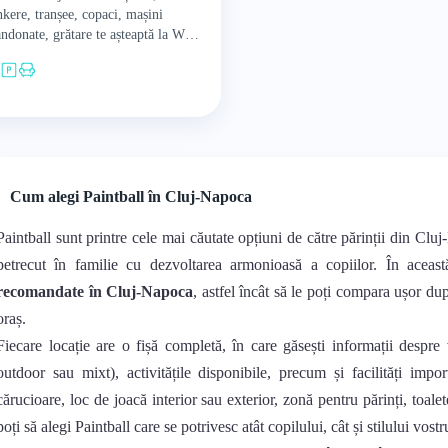
kere, tranșee, copaci, mașini
ndonate, grătare te așteaptă la War-
e să îți iei doza de adrenalină și
petitivitate. Paintball sau…
Cum alegi Paintball în Cluj-Napoca
Paintball sunt printre cele mai căutate opțiuni de către părinții din Clu
petrecut în familie cu dezvoltarea armonioasă a copiilor. În acea
recomandate în Cluj-Napoca
, astfel încât să le poți compara ușor dup
oraș.
Fiecare locație are o fișă completă, în care găsești informații despre 
outdoor sau mixt), activitățile disponibile, precum și facilități impo
cărucioare, loc de joacă interior sau exterior, zonă pentru părinți, toalet
poți să alegi Paintball care se potrivesc atât copilului, cât și stilului vostr