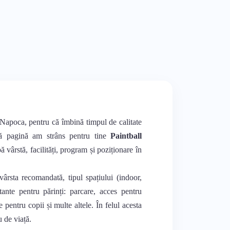
j-Napoca, pentru că îmbină timpul de calitate
stă pagină am strâns pentru tine
Paintball
ă vârstă, facilități, program și poziționare în
vârsta recomandată, tipul spațiului (indoor,
rtante pentru părinți: parcare, acces pentru
e pentru copii și multe altele. În felul acesta
u de viață.