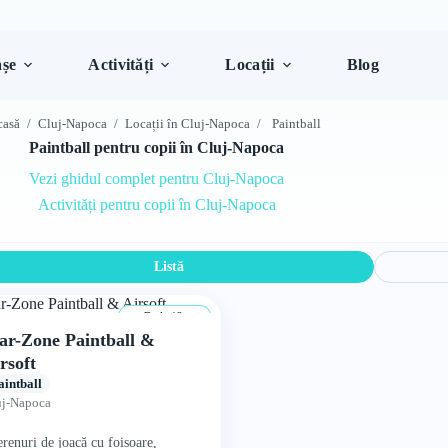
șe
Activități
Locații
Blog
casă
/
Cluj-Napoca
/
Locații în Cluj-Napoca
/
Paintball
Paintball pentru copii în Cluj-Napoca
Vezi ghidul complet pentru Cluj-Napoca
Activități pentru copii în Cluj-Napoca
Listă
De la 12 ani
r-Zone Paintball &
rsoft
aintball
uj-Napoca
erenuri de joacă cu foișoare,